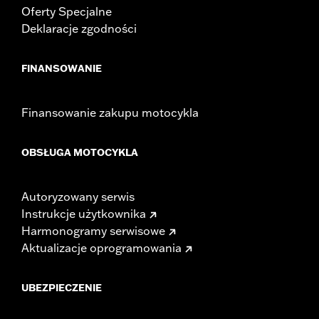
Rise UOM:
Inches
Oferty Specjalne
Tip-to-Tip:
35.44
Deklaracje zgodności
Tip-to-Tip UOM:
Inches
WARRANTY:
1 year limited warranty – Go to
www.h-
FINANSOWANIE
d.com/warranty
for full details
NOTES:
Installation of some handlebars and risers may require a
change in clutch and/or throttle cable and brake lines
Finansowanie zakupu motocykla
for some models. Handlebar height is regulated in many
locations. Check local laws to ensure your motorcycle
meets applicable regulations.
OBSŁUGA MOTOCYKLA
Autoryzowany serwis
Instrukcje użytkownika
Harmonogramy serwisowe
Aktualizacje oprogramowania
UBEZPIECZENIE