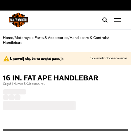
web accessibility
Home
Motorcycle Parts & Accessories
Handlebars & Controls
/
/
/
Handlebars
Sprawdź dopasowanie
Upewnij się, że ta część pasuje
16 IN. FAT APE HANDLEBAR
Część | Numer SKU: 55800750