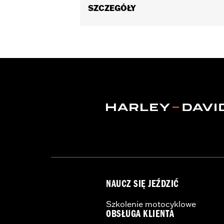
SZCZEGÓŁY
Fits '23-later FLHXSE, FLTRXSE, '24
additional electrical accessories such
Sold In Units:
Each
In the Box:
Harness
NAUCZ SIĘ JEŹDZIĆ
Szkolenie motocyklowe
OBSŁUGA KLIENTA