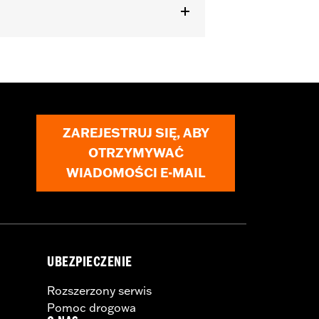
s equipped with Heated Seats and
ZAREJESTRUJ SIĘ, ABY
OTRZYMYWAĆ
WIADOMOŚCI E-MAIL
UBEZPIECZENIE
Rozszerzony serwis
Pomoc drogowa