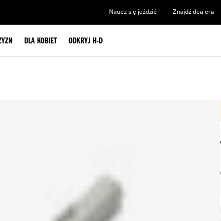
Naucz się jeździć
Znajdź dealera
ZYZN
DLA KOBIET
ODKRYJ H-D