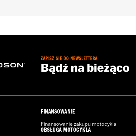
-later FLHX, FLTRX, FLTRXSTSE and '25-later FLHXU model
 as Audio Accessories.
ZAPISZ SIĘ DO NEWSLETTERA
Bądź na bieżąco
FINANSOWANIE
Finansowanie zakupu motocykla
OBSŁUGA MOTOCYKLA