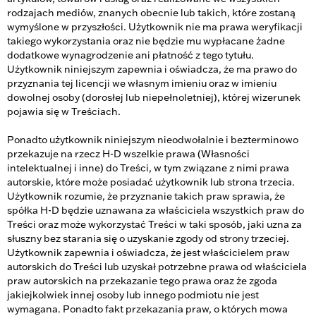
rodzajach mediów, znanych obecnie lub takich, które zostaną
wymyślone w przyszłości. Użytkownik nie ma prawa weryfikacji
takiego wykorzystania oraz nie będzie mu wypłacane żadne
dodatkowe wynagrodzenie ani płatność z tego tytułu.
Użytkownik niniejszym zapewnia i oświadcza, że ma prawo do
przyznania tej licencji we własnym imieniu oraz w imieniu
dowolnej osoby (dorosłej lub niepełnoletniej), której wizerunek
pojawia się w Treściach.
Ponadto użytkownik niniejszym nieodwołalnie i bezterminowo
przekazuje na rzecz H-D wszelkie prawa (Własności
intelektualnej i inne) do Treści, w tym związane z nimi prawa
autorskie, które może posiadać użytkownik lub strona trzecia.
Użytkownik rozumie, że przyznanie takich praw sprawia, że
spółka H-D będzie uznawana za właściciela wszystkich praw do
Treści oraz może wykorzystać Treści w taki sposób, jaki uzna za
słuszny bez starania się o uzyskanie zgody od strony trzeciej.
Użytkownik zapewnia i oświadcza, że jest właścicielem praw
autorskich do Treści lub uzyskał potrzebne prawa od właściciela
praw autorskich na przekazanie tego prawa oraz że zgoda
jakiejkolwiek innej osoby lub innego podmiotu nie jest
wymagana. Ponadto fakt przekazania praw, o których mowa