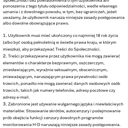
Społeczności bez powiadomienia o tym użytkownika ani
ponoszenia z tego tytułu odpowiedzialności, wedle własnego
uznania i z dowolnego powodu, w tym, bez ograniczeń, jeżeli
uważamy, że użytkownik narusza niniejsze zasady postępowania
albo dowolne obowiązujące prawo.
Użytkownik musi mieć ukończony co najmniej 18 rok życia
(albo być osobą pełnoletnią w świetle prawa kraju, w którym
mieszka), aby przekazywać Treści do Społeczności.
Treści przekazywane przez użytkownika nie mogą zawierać
elementów o charakterze bezprawnym, oszczerczym,
zniesławiającym, wyraźnie seksualnym, obscenicznym,
znieważającym, naruszającym prawa prywatności osób
trzecich, ponadto nie mogą zawierać danych osobowych osób
trzecich, takich jak numery telefonów, adresy pocztowe czy
adresy e-mail.
Zabronione jest używanie wulgarnego języka i niewłaściwych
materiałów. Stosowanie skrótów, autocenzury i podejmowanie
prób obejścia funkcji cenzury dowolnych programów
monitorowania H-D naruszają niniejsze zasady postępowania.