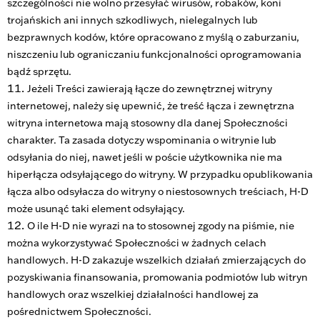
szczególności nie wolno przesyłać wirusów, robaków, koni
trojańskich ani innych szkodliwych, nielegalnych lub
bezprawnych kodów, które opracowano z myślą o zaburzaniu,
niszczeniu lub ograniczaniu funkcjonalności oprogramowania
bądź sprzętu.
Jeżeli Treści zawierają łącze do zewnętrznej witryny
internetowej, należy się upewnić, że treść łącza i zewnętrzna
witryna internetowa mają stosowny dla danej Społeczności
charakter. Ta zasada dotyczy wspominania o witrynie lub
odsyłania do niej, nawet jeśli w poście użytkownika nie ma
hiperłącza odsyłającego do witryny. W przypadku opublikowania
łącza albo odsyłacza do witryny o niestosownych treściach, H-D
może usunąć taki element odsyłający.
O ile H-D nie wyrazi na to stosownej zgody na piśmie, nie
można wykorzystywać Społeczności w żadnych celach
handlowych. H-D zakazuje wszelkich działań zmierzających do
pozyskiwania finansowania, promowania podmiotów lub witryn
handlowych oraz wszelkiej działalności handlowej za
pośrednictwem Społeczności.