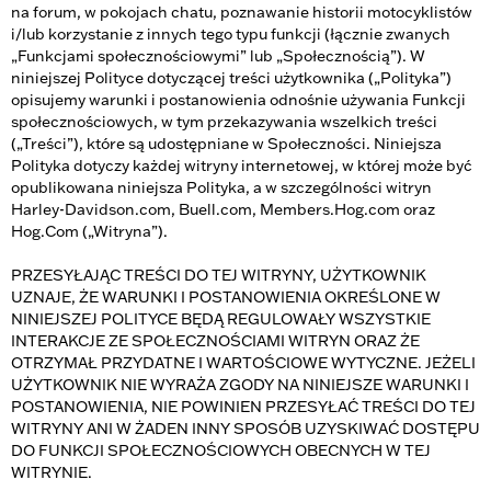
na forum, w pokojach chatu, poznawanie historii motocyklistów
i/lub korzystanie z innych tego typu funkcji (łącznie zwanych
„Funkcjami społecznościowymi” lub „Społecznością”). W
niniejszej Polityce dotyczącej treści użytkownika („Polityka”)
opisujemy warunki i postanowienia odnośnie używania Funkcji
społecznościowych, w tym przekazywania wszelkich treści
(„Treści”), które są udostępniane w Społeczności. Niniejsza
Polityka dotyczy każdej witryny internetowej, w której może być
opublikowana niniejsza Polityka, a w szczególności witryn
Harley-Davidson.com, Buell.com, Members.Hog.com oraz
Hog.Com („Witryna”).
PRZESYŁAJĄC TREŚCI DO TEJ WITRYNY, UŻYTKOWNIK
UZNAJE, ŻE WARUNKI I POSTANOWIENIA OKREŚLONE W
NINIEJSZEJ POLITYCE BĘDĄ REGULOWAŁY WSZYSTKIE
INTERAKCJE ZE SPOŁECZNOŚCIAMI WITRYN ORAZ ŻE
OTRZYMAŁ PRZYDATNE I WARTOŚCIOWE WYTYCZNE. JEŻELI
UŻYTKOWNIK NIE WYRAŻA ZGODY NA NINIEJSZE WARUNKI I
POSTANOWIENIA, NIE POWINIEN PRZESYŁAĆ TREŚCI DO TEJ
WITRYNY ANI W ŻADEN INNY SPOSÓB UZYSKIWAĆ DOSTĘPU
DO FUNKCJI SPOŁECZNOŚCIOWYCH OBECNYCH W TEJ
WITRYNIE.