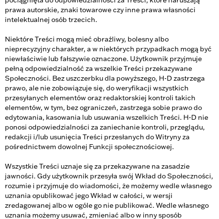
pociągnięta do odpowiedzialności za Treści, które naruszają
prawa autorskie, znaki towarowe czy inne prawa własności
intelektualnej osób trzecich.
Niektóre Treści mogą mieć obraźliwy, bolesny albo
nieprecyzyjny charakter, a w niektórych przypadkach mogą być
niewłaściwie lub fałszywie oznaczone. Użytkownik przyjmuje
pełną odpowiedzialność za wszelkie Treści przekazywane
Społeczności. Bez uszczerbku dla powyższego, H-D zastrzega
prawo, ale nie zobowiązuje się, do weryfikacji wszystkich
przesyłanych elementów oraz redaktorskiej kontroli takich
elementów, w tym, bez ograniczeń, zastrzega sobie prawo do
edytowania, kasowania lub usuwania wszelkich Treści. H-D nie
ponosi odpowiedzialności za zaniechanie kontroli, przeglądu,
redakcji i/lub usunięcia Treści przesłanych do Witryny za
pośrednictwem dowolnej Funkcji społecznościowej.
Wszystkie Treści uznaje się za przekazywane na zasadzie
jawności. Gdy użytkownik przesyła swój Wkład do Społeczności,
rozumie i przyjmuje do wiadomości, że możemy wedle własnego
uznania opublikować jego Wkład w całości, w wersji
zredagowanej albo w ogóle go nie publikować. Wedle własnego
uznania możemy usuwać, zmieniać albo w inny sposób