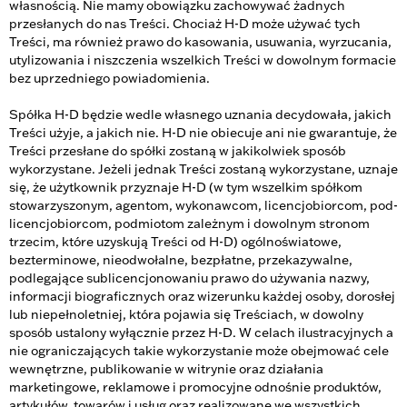
własnością. Nie mamy obowiązku zachowywać żadnych
przesłanych do nas Treści. Chociaż H-D może używać tych
Treści, ma również prawo do kasowania, usuwania, wyrzucania,
utylizowania i niszczenia wszelkich Treści w dowolnym formacie
bez uprzedniego powiadomienia.
Spółka H-D będzie wedle własnego uznania decydowała, jakich
Treści użyje, a jakich nie. H-D nie obiecuje ani nie gwarantuje, że
Treści przesłane do spółki zostaną w jakikolwiek sposób
wykorzystane. Jeżeli jednak Treści zostaną wykorzystane, uznaje
się, że użytkownik przyznaje H-D (w tym wszelkim spółkom
stowarzyszonym, agentom, wykonawcom, licencjobiorcom, pod-
licencjobiorcom, podmiotom zależnym i dowolnym stronom
trzecim, które uzyskują Treści od H-D) ogólnoświatowe,
bezterminowe, nieodwołalne, bezpłatne, przekazywalne,
podlegające sublicencjonowaniu prawo do używania nazwy,
informacji biograficznych oraz wizerunku każdej osoby, dorosłej
lub niepełnoletniej, która pojawia się Treściach, w dowolny
sposób ustalony wyłącznie przez H-D. W celach ilustracyjnych a
nie ograniczających takie wykorzystanie może obejmować cele
wewnętrzne, publikowanie w witrynie oraz działania
marketingowe, reklamowe i promocyjne odnośnie produktów,
artykułów, towarów i usług oraz realizowane we wszystkich