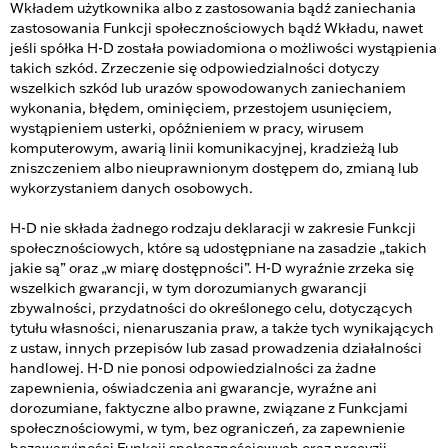
Wkładem użytkownika albo z zastosowania bądź zaniechania
zastosowania Funkcji społecznościowych bądź Wkładu, nawet
jeśli spółka H-D została powiadomiona o możliwości wystąpienia
takich szkód. Zrzeczenie się odpowiedzialności dotyczy
wszelkich szkód lub urazów spowodowanych zaniechaniem
wykonania, błędem, ominięciem, przestojem usunięciem,
wystąpieniem usterki, opóźnieniem w pracy, wirusem
komputerowym, awarią linii komunikacyjnej, kradzieżą lub
zniszczeniem albo nieuprawnionym dostępem do, zmianą lub
wykorzystaniem danych osobowych.
H-D nie składa żadnego rodzaju deklaracji w zakresie Funkcji
społecznościowych, które są udostępniane na zasadzie „takich
jakie są” oraz „w miarę dostępności”. H-D wyraźnie zrzeka się
wszelkich gwarancji, w tym dorozumianych gwarancji
zbywalności, przydatności do określonego celu, dotyczących
tytułu własności, nienaruszania praw, a także tych wynikających
z ustaw, innych przepisów lub zasad prowadzenia działalności
handlowej. H-D nie ponosi odpowiedzialności za żadne
zapewnienia, oświadczenia ani gwarancje, wyraźne ani
dorozumiane, faktyczne albo prawne, związane z Funkcjami
społecznościowymi, w tym, bez ograniczeń, za zapewnienie