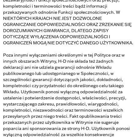
bezawaryjności Funkcji społecznościowych oraz precyzji,
kompletności i terminowości treści bądź informacji
przekazywanych odnośnie Funkcji społecznościowych. W
NIEKTÓRYCH KRAJACH NIE JEST DOZWOLONE
OGRANICZANIE ODPOWIEDZIALNOŚCI ORAZ ZRZEKANIE SIĘ
DOROZUMIANYCH GWARANCJI, DLATEGO ZAPISY
DOTYCZĄCE WYŁĄCZENIA ODPOWIEDZIALNOŚCI I
OGRANICZEŃ MOGĄ NIE DOTYCZYĆ DANEGO UŻYTKOWNIKA.
Poza innymi wyłączeniami określonymi w tej Polityce oraz w
innych obszarach Witryny, H-D nie składa też żadnych
deklaracji ani nie udziela gwarancji odnośnie Wkładu
publikowanego lub udostępnianego w Społeczności, w
szczególności gwarancji dotyczących jakości, dokładności,
kompletności czy przydatności do określonego celu takiego
Wkładu. Użytkownik ponosi wyłączną odpowiedzialność za
ustalenie i potwierdzenie dostępności, właściwości, precyzji,
wystarczającego zakresu, prawidłowości, wiarygodności,
kompletności, niezawodności oraz terminowości wszelkich
przesyłanych przez niego treści. Fakt opublikowania treści
przekazanych przez użytkownika w Witrynie nie sugeruje
poparcia ani sponsorowania ze strony H-D. Użytkownik ponosi
wyłączną odpowiedzialność za wszelkie konsekwencje