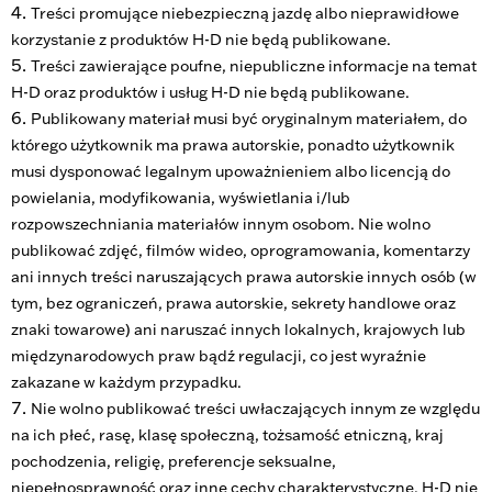
Treści promujące niebezpieczną jazdę albo nieprawidłowe
korzystanie z produktów H-D nie będą publikowane.
Treści zawierające poufne, niepubliczne informacje na temat
H-D oraz produktów i usług H-D nie będą publikowane.
Publikowany materiał musi być oryginalnym materiałem, do
którego użytkownik ma prawa autorskie, ponadto użytkownik
musi dysponować legalnym upoważnieniem albo licencją do
powielania, modyfikowania, wyświetlania i/lub
rozpowszechniania materiałów innym osobom. Nie wolno
publikować zdjęć, filmów wideo, oprogramowania, komentarzy
ani innych treści naruszających prawa autorskie innych osób (w
tym, bez ograniczeń, prawa autorskie, sekrety handlowe oraz
znaki towarowe) ani naruszać innych lokalnych, krajowych lub
międzynarodowych praw bądź regulacji, co jest wyraźnie
zakazane w każdym przypadku.
Nie wolno publikować treści uwłaczających innym ze względu
na ich płeć, rasę, klasę społeczną, tożsamość etniczną, kraj
pochodzenia, religię, preferencje seksualne,
niepełnosprawność oraz inne cechy charakterystyczne. H-D nie