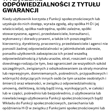
ODPOWIEDZIALNOŚCI Z TYTUŁU
GWARANCJI
Kiedy użytkownik korzysta z Funkcji społecznościowych lub
uzyskuje do nich dostęp, wyraża zgodę, aby spółka H-D i jej
właściciel(e), spółka nadrzędna, spółki zależne, spółki
stowarzyszone, agenci, przedstawiciele, konsultanci,
wykonawcy i doradcy prawni, a także ich poszczególni
kierownicy, dyrektorzy, pracownicy, przedstawiciele i agenci nie
ponosili żadnej odpowiedzialności w jakimkolwiek zakresie,
ponadto użytkownik zabezpiecza ich przed wszelką
odpowiedzialnością z tytułu urazów, strat, roszczeń czy szkód
dowolnego rodzaju (w tym, bez ograniczeń ze wszystkich szkód
szczególnych, związanych z odszkodowaniem za straty moralne
lub represyjnym, domniemanych, pośrednich, przypadkowych i
wtórnych) dotyczących innych osób (w tym urazów osobistych i
śmierci) oraz własności, w związku z odpowiedzialnością
umowną, deliktową, ścisłą bądź inną, wynikających, w całości
lub w części, pośrednio lub bezpośrednio, z użytkowania lub
niewłaściwego użytkowania Funkcji społecznościowych bądź
Wkładu do Funkcji społecznościowych, zaniechania lub
opóźnienia H-D w związku z Funkcjami społecznościowymi lub