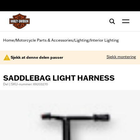
web accessibility
Home
Motorcycle Parts & Accessories
Lighting
Interior Lighting
/
/
/
Sjekk montering
Sjekk at denne delen passer
SADDLEBAG LIGHT HARNESS
Del | SKU-nummer: 69203270