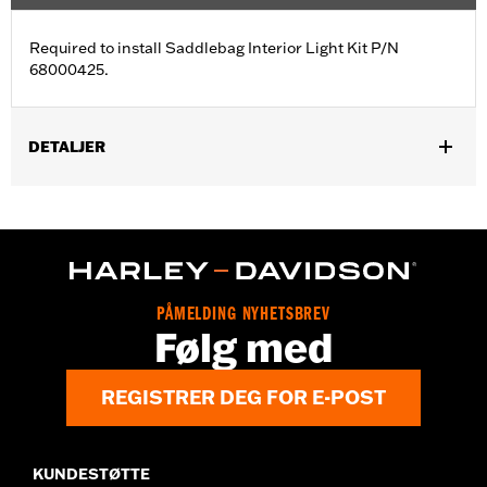
Required to install Saddlebag Interior Light Kit P/N
68000425.
DETALJER
Fits '23-later FLHXSE and FLTRXSE and '24-later FLHX, FLTRX,
FLTRXSTSE and '25-later FLHXU models.
Sold In Units:
Each
In the Box:
Harness
PÅMELDING NYHETSBREV
Følg med
REGISTRER DEG FOR E-POST
KUNDESTØTTE