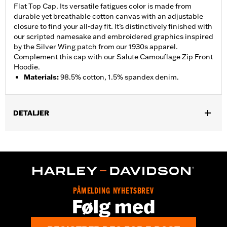
Flat Top Cap. Its versatile fatigues color is made from
durable yet breathable cotton canvas with an adjustable
closure to find your all-day fit. It’s distinctively finished with
our scripted namesake and embroidered graphics inspired
by the Silver Wing patch from our 1930s apparel.
Complement this cap with our Salute Camouflage Zip Front
Hoodie.
Materials
:
98.5% cotton, 1.5% spandex denim.
DETALJER
Gender:
Women
WARRANTY:
2 year limited warranty - Go to
www.h-
d.com/warranty
for full details
Origin:
Imported
PÅMELDING NYHETSBREV
Følg med