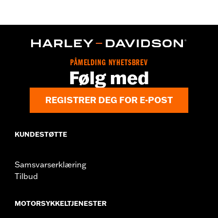
WARRANTY:
Wolverine Worldwide Manufacturer Warranty – Go
to
www.h-d.com/warranty
for full details
Origin:
Imported
Dimension Description:
SHAFT HEIGHT: 5.25” / HEEL HEIGHT:
1”
PÅMELDING NYHETSBREV
Følg med
REGISTRER DEG FOR E-POST
KUNDESTØTTE
Samsvarserklæring
Tilbud
MOTORSYKKELTJENESTER