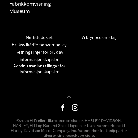
Fabrikkomvisning
Museum
Nettstedskart
Vi bryr oss om deg
Bruksvilkår
Personvernpolicy
Retningslinjer for bruk av
informasjonskapsler
Administrer innstillinger for
informasjonskapsler
©2026 H-D eller tilknyttede selskaper. HARLEY-DAVIDSON,
HARLEY, H-D og Bar and Shield-logoen er blant varemerkene til
Harley-Davidson Motor Company, Inc. Varemerker fra tredjeparter
tilhører sine respektive eiere.