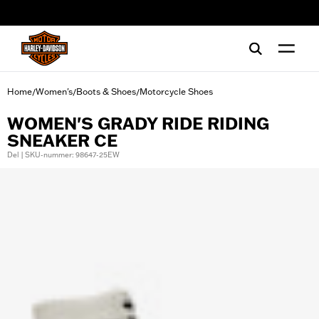
web accessibility
Home
Women's
Boots & Shoes
Motorcycle Shoes
/
/
/
WOMEN'S GRADY RIDE RIDING
SNEAKER CE
Del | SKU-nummer: 98647-25EW