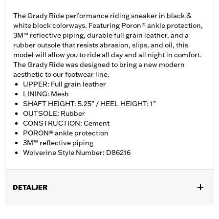
The Grady Ride performance riding sneaker in black &
white block colorways. Featuring Poron® ankle protection,
3M™ reflective piping, durable full grain leather, and a
rubber outsole that resists abrasion, slips, and oil, this
model will allow you to ride all day and all night in comfort.
The Grady Ride was designed to bring a new modern
aesthetic to our footwear line.
UPPER: Full grain leather
LINING: Mesh
SHAFT HEIGHT: 5.25” / HEEL HEIGHT: 1”
OUTSOLE: Rubber
CONSTRUCTION: Cement
PORON® ankle protection
3M™ reflective piping
Wolverine Style Number: D86216
DETALJER
Gender:
Women