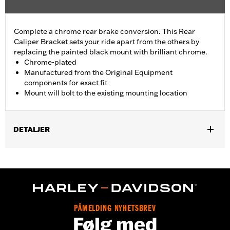
Complete a chrome rear brake conversion. This Rear
Caliper Bracket sets your ride apart from the others by
replacing the painted black mount with brilliant chrome.
Chrome-plated
Manufactured from the Original Equipment
components for exact fit
Mount will bolt to the existing mounting location
DETALJER
Fits '08-'17 Dyna® models.
Installation Instructions
Position On Bike:
Rear
Sold In Units:
Each
In the Box:
Mounting bracket only
PÅMELDING NYHETSBREV
WARRANTY:
1 year limited warranty – Go to
www.h-
Følg med
d.com/warranty
for full details