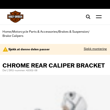
web accessibility
Home
Motorcycle Parts & Accessories
Brakes & Suspension
/
/
/
Brake Calipers
Sjekk montering
Sjekk at denne delen passer
CHROME REAR CALIPER BRACKET
Del | SKU-nummer: 42002-08