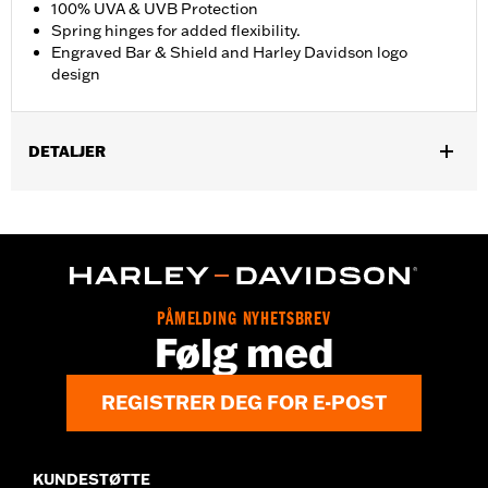
100% UVA & UVB Protection
Spring hinges for added flexibility.
Engraved Bar & Shield and Harley Davidson logo
design
DETALJER
Gender:
Men
,
Functional Features:
100% UV Protection
UVB protection
WARRANTY:
2 year limited warranty – Go to
www.h-
d.com/warranty
for full details
Origin:
Imported
PÅMELDING NYHETSBREV
Følg med
REGISTRER DEG FOR E-POST
KUNDESTØTTE