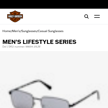
web accessibility
Home
Men's
Sunglasses
Casual Sunglasses
/
/
/
MEN'S LIFESTYLE SERIES
Del | SKU-nummer: 98654-25LM