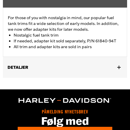
For those of you with nostalgia in mind, our popular fuel
tank trims fit a wide selection of early models. In addition,
we now offer adapter kits for later models.
Nostalgic fuel tank trim
If needed, adapter kit sold separately, P/N 61840-94T
All trim and adapter kits are sold in pairs
DETALJER
Fits '55-'56 FL models.
Sold In Units:
Pair
In the Box:
2 fuel tank nameplates
WARRANTY:
1 year limited warranty – Go to
www.h-
d.com/warranty
for full details
PÅMELDING NYHETSBREV
Følg med