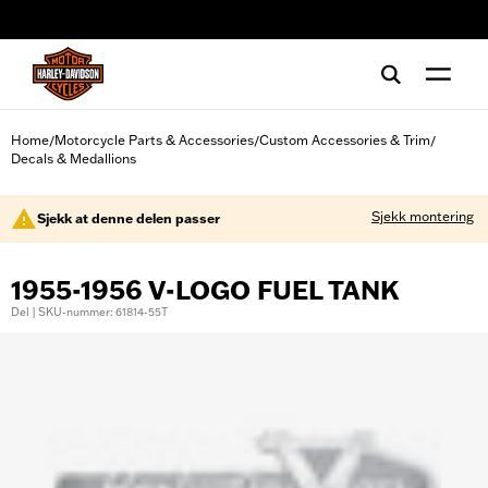
web accessibility
Home
Motorcycle Parts & Accessories
Custom Accessories & Trim
/
/
/
Decals & Medallions
Sjekk montering
Sjekk at denne delen passer
1955-1956 V-LOGO FUEL TANK
Del | SKU-nummer: 61814-55T