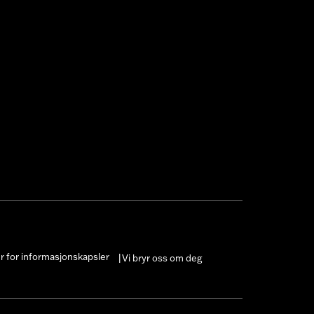
er for informasjonskapsler
Vi bryr oss om deg
|