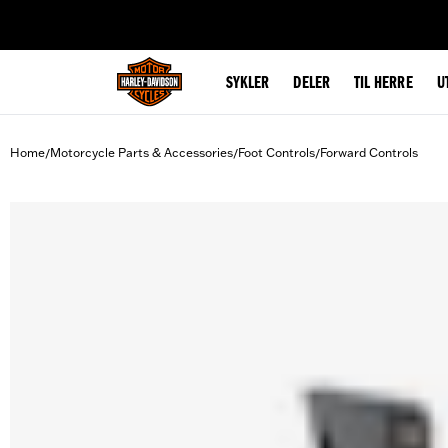
web accessibility
SYKLER
DELER
TIL HERRE
U
Home
Motorcycle Parts & Accessories
Foot Controls
Forward Controls
/
/
/