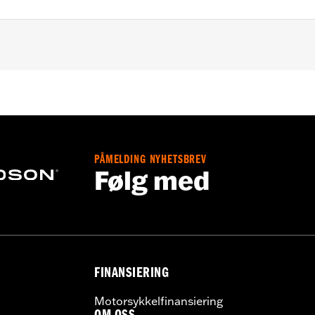
975S models.
 and installation instructions
PÅMELDING NYHETSBREV
Følg med
FINANSIERING
Motorsykkelfinansiering