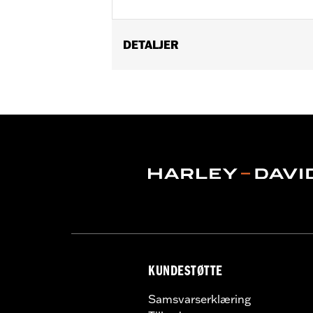
DETALJER
Fits '22-later RH975 and '23-later RH
Installation Instructions
Sold In Units:
Each
In the Box:
Left and right chin guards
KUNDESTØTTE
Samsvarserklæring