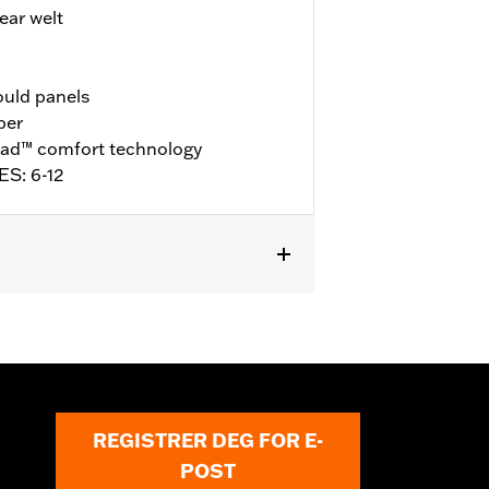
ar welt
ould panels
per
ad™ comfort technology
ES: 6-12
ll details
REGISTRER DEG FOR E-
POST