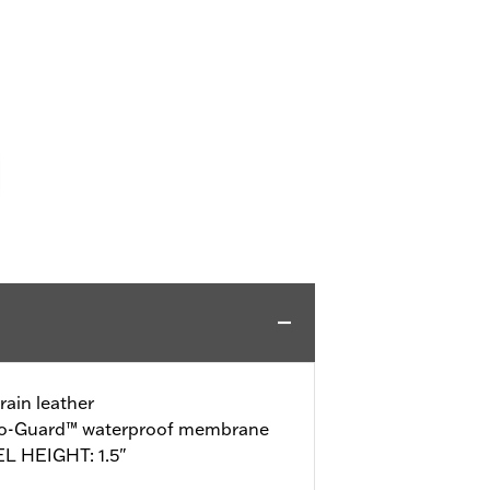
rain leather
ro-Guard™ waterproof membrane
L HEIGHT: 1.5"