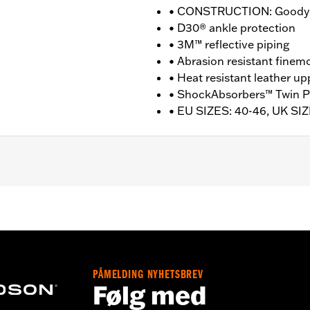
• CONSTRUCTION: Goodye
• D30® ankle protection
• 3M™ reflective piping
• Abrasion resistant finem
• Heat resistant leather up
• ShockAbsorbers™ Twin P
• EU SIZES: 40-46, UK SIZ
nufacturer Warranty � Go to
www.h-d.com/warranty
for fu
T: 6" / HEEL HEIGHT: 1.5"
PÅMELDING NYHETSBREV
Følg med