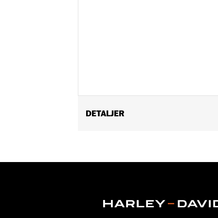
DETALJER
Gender:
Men
WARRANTY:
Wolverine Worldwide Ma
Origin:
Imported
Dimension Description:
SHAFT HEIGH