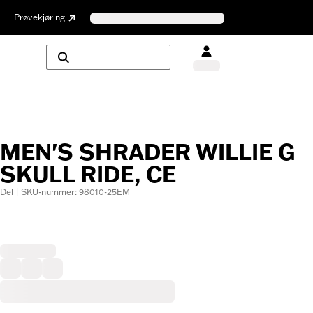
Prøvekjøring
MEN'S SHRADER WILLIE G
SKULL RIDE, CE
Del | SKU-nummer: 98010-25EM