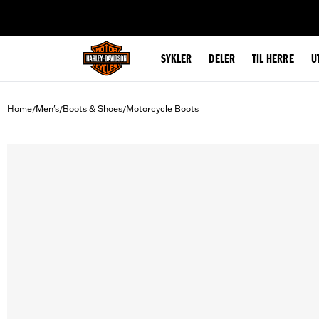
web accessibility
SYKLER
DELER
TIL HERRE
U
Home
Men's
Boots & Shoes
Motorcycle Boots
/
/
/