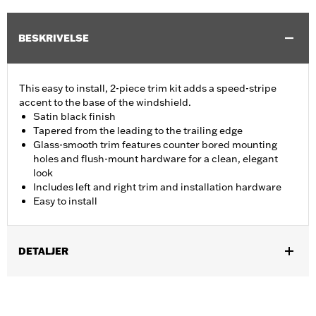
BESKRIVELSE
This easy to install, 2-piece trim kit adds a speed-stripe
accent to the base of the windshield.
Satin black finish
Tapered from the leading to the trailing edge
Glass-smooth trim features counter bored mounting
holes and flush-mount hardware for a clean, elegant
look
Includes left and right trim and installation hardware
Easy to install
DETALJER
Fits '15-'24 Road Glide® and '23-'25 FLTRT models. Does not not
fit '23-later FLTRXSE, '24-later FLTRX and FLTRXSTSE and '25-
later FLTRXRRSE.