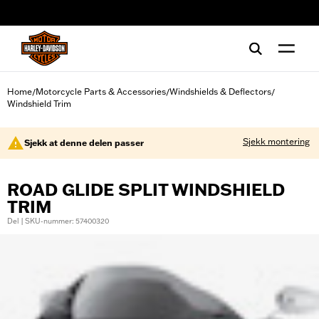
web accessibility
Home
Motorcycle Parts & Accessories
Windshields & Deflectors
/
/
/
Windshield Trim
Sjekk montering
Sjekk at denne delen passer
ROAD GLIDE SPLIT WINDSHIELD
TRIM
Del | SKU-nummer: 57400320