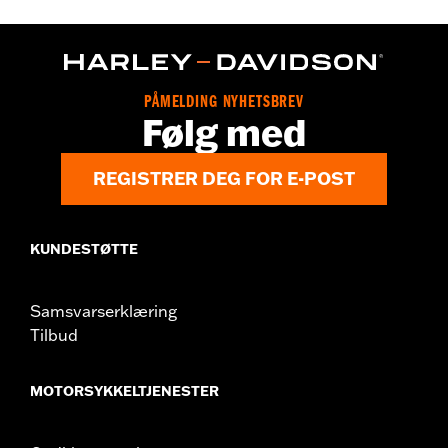
Installation Instructions
Sold In Units:
Each
In the Box:
Left and Right trim and installation hardware
WARRANTY:
1 year limited warranty – Go to
www.h-
PÅMELDING NYHETSBREV
d.com/warranty
for full details
Følg med
REGISTRER DEG FOR E-POST
KUNDESTØTTE
Samsvarserklæring
Tilbud
MOTORSYKKELTJENESTER