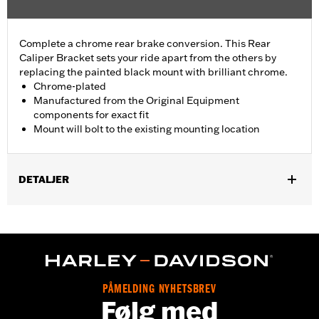
Complete a chrome rear brake conversion. This Rear
Caliper Bracket sets your ride apart from the others by
replacing the painted black mount with brilliant chrome.
Chrome-plated
Manufactured from the Original Equipment
components for exact fit
Mount will bolt to the existing mounting location
DETALJER
Fits '08-'17 Dyna® models.
Installation Instructions
Position On Bike:
Rear
Sold In Units:
Each
In the Box:
Mounting bracket only
PÅMELDING NYHETSBREV
WARRANTY:
1 year limited warranty – Go to
www.h-
Følg med
d.com/warranty
for full details