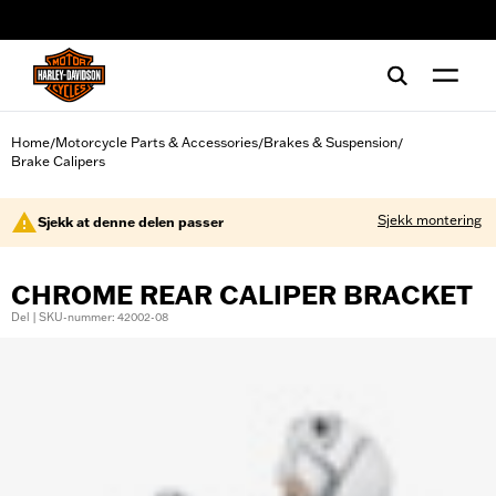
web accessibility
Home
Motorcycle Parts & Accessories
Brakes & Suspension
/
/
/
Brake Calipers
Sjekk montering
Sjekk at denne delen passer
CHROME REAR CALIPER BRACKET
Del | SKU-nummer: 42002-08