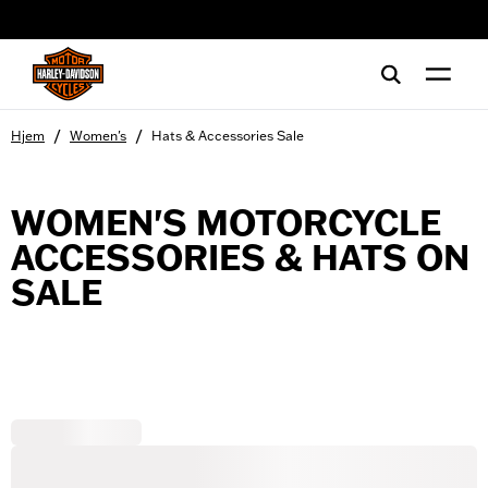
web accessibility
/
/
Hjem
Women's
Hats & Accessories Sale
WOMEN'S MOTORCYCLE
ACCESSORIES & HATS ON
SALE