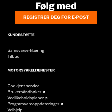
Følg med
REGISTRER DEG FOR E-POST
KUNDESTØTTE
Samsvarserklæring
Tilbud
MOTORSYKKELTJENESTER
Godkjent service
Brukerhåndbøker
Vedlikeholdsplaner
Programvareoppdateringer
Veihjelp