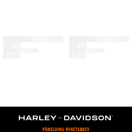
PÅMELDING NYHETSBREV