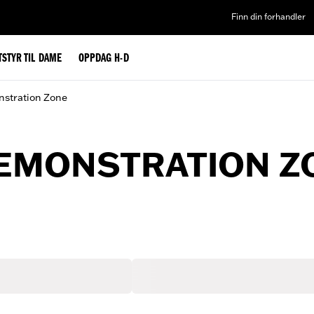
Finn din forhandler
TSTYR TIL DAME
OPPDAG H-D
stration Zone
EMONSTRATION Z