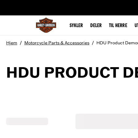
web accessibility
SYKLER
DELER
TIL HERRE
U
/
/
Hjem
Motorcycle Parts & Accessories
HDU Product Demon
HDU PRODUCT D