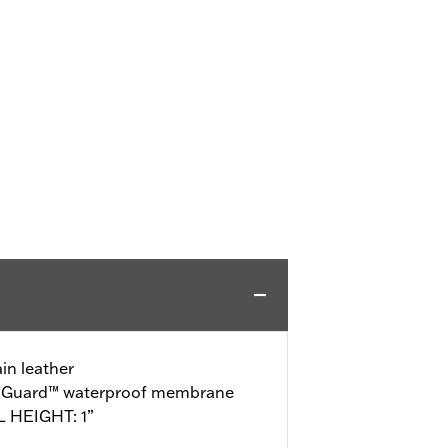
in leather
o-Guard™ waterproof membrane
L HEIGHT: 1”