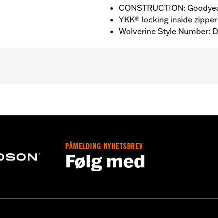
CONSTRUCTION: Goodyear
YKK® locking inside zipper
Wolverine Style Number: 
nufacturer Warranty – Go to
www.h-d.com/warranty
for ful
HT: 7” / HEEL HEIGHT: 1”
PÅMELDING NYHETSBREV
Følg med