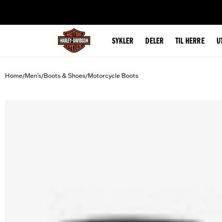
web accessibility
SYKLER
DELER
TIL HERRE
U
Home
Men's
Boots & Shoes
Motorcycle Boots
/
/
/