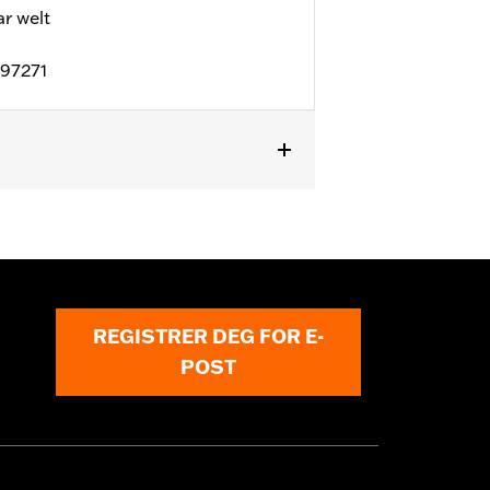
 welt
D97271
l details
REGISTRER DEG FOR E-
POST