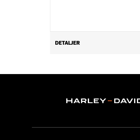
DETALJER
Gender:
Men
WARRANTY:
Wolverine Worldwide Ma
Origin:
Imported
Dimension Description:
SHAFT HEIG