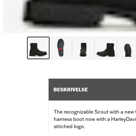
BESKRIVELSE
The recognizable Scout with a new t
harness boot now with a HarleyDavi
stitched logo.