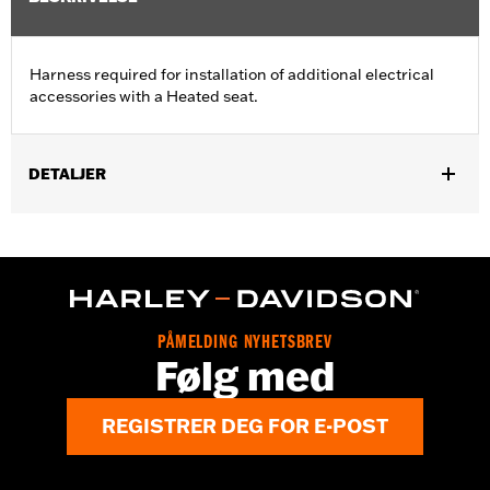
Harness required for installation of additional electrical
accessories with a Heated seat.
DETALJER
Fits '23-later FLHXSE, FLTRXSE, '24-later FLHX, FLTRX,
FLTRXSTSE and '25-later FLHXU models equipped with Heated
Seats and additional electrical accessories such as Audio
Accessories.
Sold In Units:
Each
In the Box:
Harness
PÅMELDING NYHETSBREV
Følg med
REGISTRER DEG FOR E-POST