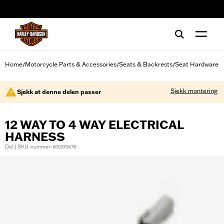
web accessibility
Home
Motorcycle Parts & Accessories
Seats & Backrests
Seat Hardware
/
/
/
Sjekk montering
Sjekk at denne delen passer
12 WAY TO 4 WAY ELECTRICAL
HARNESS
Del | SKU-nummer: 69203476