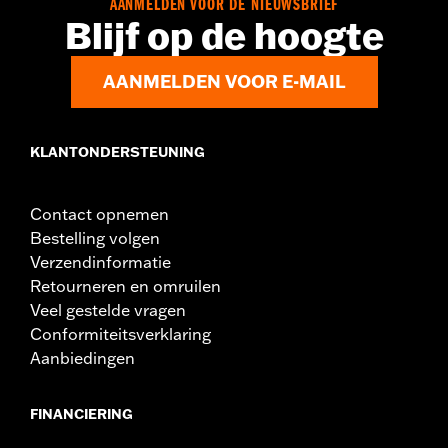
AANMELDEN VOOR DE NIEUWSBRIEF
d.com/warranty
voor meer informatie
Blijf op de hoogte
Herkomst:
Geïmporteerd
AANMELDEN VOOR E-MAIL
KLANTONDERSTEUNING
Contact opnemen
Bestelling volgen
Verzendinformatie
Retourneren en omruilen
Veel gestelde vragen
Conformiteitsverklaring
Aanbiedingen
FINANCIERING