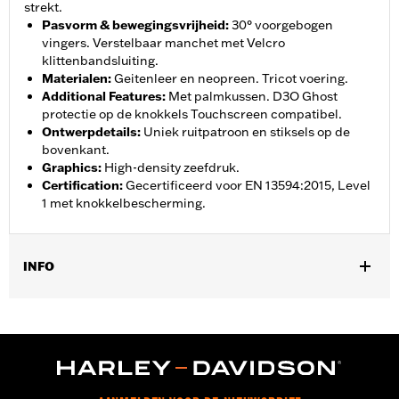
strekt.
Pasvorm & bewegingsvrijheid
:
30° voorgebogen
vingers. Verstelbaar manchet met Velcro
klittenbandsluiting.
Materialen
:
Geitenleer en neopreen. Tricot voering.
Additional Features
:
Met palmkussen. D3O Ghost
protectie op de knokkels Touchscreen compatibel.
Ontwerpdetails
:
Uniek ruitpatroon en stiksels op de
bovenkant.
Graphics
:
High-density zeefdruk.
Certification
:
Gecertificeerd voor EN 13594:2015, Level
1 met knokkelbescherming.
INFO
Geslacht:
Vrouwen
Collectie:
Willie G. Skull
,
,
Functionele features:
Voorgevormde vingers
Gevoerd
,
Lichaamsprotectoren inbegrepen
Touchscreen compatibel
GARANTIE:
2 jaar beperkte garantie – Ga naar
www.h-