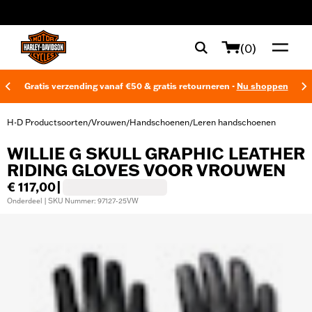
web accessibility
(0)
Gratis verzending vanaf €50 & gratis retourneren -
Nu shoppen
H-D Productsoorten
Vrouwen
Handschoenen
Leren handschoenen
/
/
/
WILLIE G SKULL GRAPHIC LEATHER
RIDING GLOVES VOOR VROUWEN
€ 117,00
|
Onderdeel | SKU Nummer: 97127-25VW