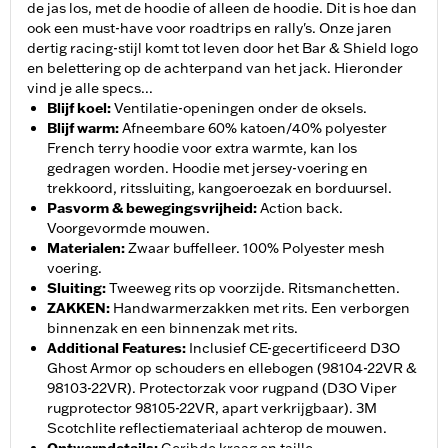
de jas los, met de hoodie of alleen de hoodie. Dit is hoe dan
ook een must-have voor roadtrips en rally's. Onze jaren
dertig racing-stijl komt tot leven door het Bar & Shield logo
en belettering op de achterpand van het jack. Hieronder
vind je alle specs...
Blijf koel
:
Ventilatie-openingen onder de oksels.
Blijf warm
:
Afneembare 60% katoen/40% polyester
French terry hoodie voor extra warmte, kan los
gedragen worden. Hoodie met jersey-voering en
trekkoord, ritssluiting, kangoeroezak en borduursel.
Pasvorm & bewegingsvrijheid
:
Action back.
Voorgevormde mouwen.
Materialen
:
Zwaar buffelleer. 100% Polyester mesh
voering.
Sluiting
:
Tweeweg rits op voorzijde. Ritsmanchetten.
ZAKKEN
:
Handwarmerzakken met rits. Een verborgen
binnenzak en een binnenzak met rits.
Additional Features
:
Inclusief CE-gecertificeerd D3O
Ghost Armor op schouders en ellebogen (98104-22VR &
98103-22VR). Protectorzak voor rugpand (D3O Viper
rugprotector 98105-22VR, apart verkrijgbaar). 3M
Scotchlite reflectiemateriaal achterop de mouwen.