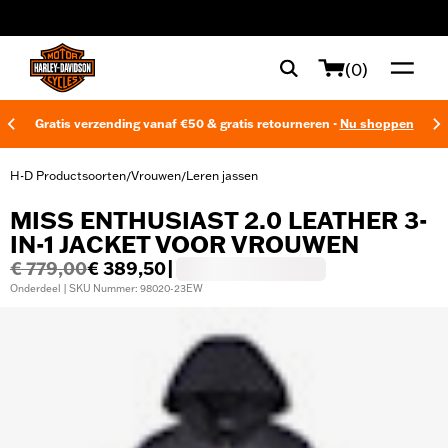
web accessibility
(0)
Gratis verzending vanaf €50 & gratis retourneren -
Nu shoppen
H-D Productsoorten
Vrouwen
Leren jassen
/
/
MISS ENTHUSIAST 2.0 LEATHER 3-
IN-1 JACKET VOOR VROUWEN
€ 779,00
€ 389,50
|
Onderdeel | SKU Nummer: 98020-23EW