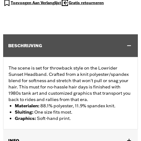
Toevoegen Aan Verlanglijst
Gratis retourneren
BESCHRIJVING
The scene is set for throwback style on the Lowrider
Sunset Headband. Crafted from a knit polyester/spandex
blend for softness and stretch that won't pull or snag your
hair. This must for no-hassle hair days is finished with
1980s tank art and customized graphics that transport you
back to rides and rallies from that era.
Materialen
:
88.1% polyester, 11.9% spandex knit.
Sluiting
:
One size fits most.
Graphics
:
Soft-hand print.
INFO