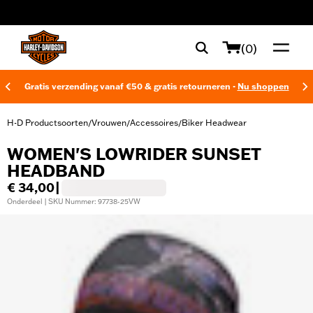
web accessibility
(0)
Gratis verzending vanaf €50 & gratis retourneren -
Nu shoppen
H-D Productsoorten
Vrouwen
Accessoires
Biker Headwear
/
/
/
WOMEN'S LOWRIDER SUNSET
HEADBAND
€ 34,00
|
Onderdeel | SKU Nummer: 97738-25VW