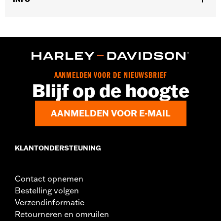
Geslacht:
Vrouwen
GARANTIE:
2 year limited warranty – Go to
www.h-
d.com/warranty
for full details
Herkomst:
Imported
AANMELDEN VOOR DE NIEUWSBRIEF
Blijf op de hoogte
AANMELDEN VOOR E-MAIL
KLANTONDERSTEUNING
Contact opnemen
Bestelling volgen
Verzendinformatie
Retourneren en omruilen