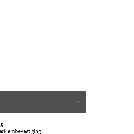
ng
erklembevestiging