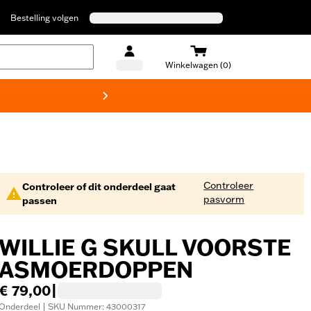
Bestelling volgen
Winkelwagen (0)
Harley
Controleer
Controleer of dit onderdeel gaat
pasvorm
passen
WILLIE G SKULL VOORSTE
ASMOERDOPPEN
€ 79,00
|
Onderdeel | SKU Nummer: 43000317