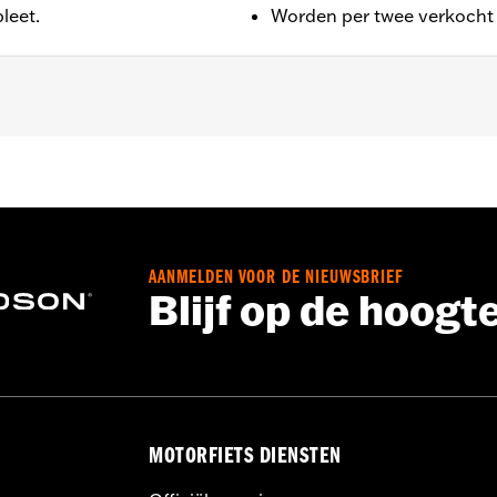
leet.
Worden per twee verkocht
24-later FLHX, FLTRX, FLTRXSTSE, '25-later FLHXU en '26-
AANMELDEN VOOR DE NIEUWSBRIEF
Blijf op de hoogt
MOTORFIETS DIENSTEN