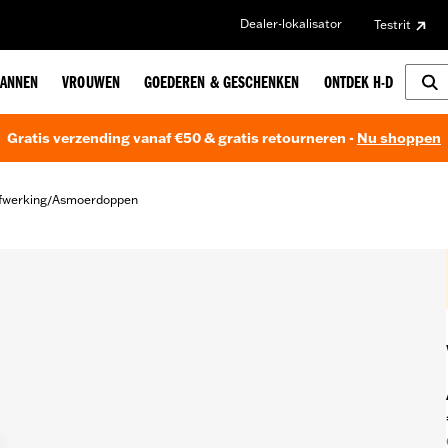
Dealer-lokalisator
Testrit
ANNEN
VROUWEN
GOEDEREN & GESCHENKEN
ONTDEK H-D
Gratis verzending vanaf €50 & gratis retourneren -
Nu shoppen
fwerking
Asmoerdoppen
/