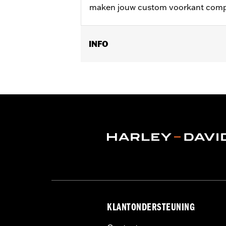
maken jouw custom voorkant comp
INFO
Past op '23-later FLHXSE, FLTRXSE, '
Installatie-instructies
Collectie:
Willie G. Skull
KLANTONDERSTEUNING