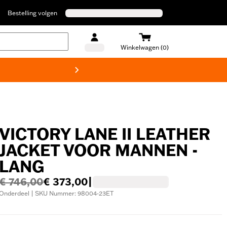
Bestelling volgen
Winkelwagen (0)
Harley
VICTORY LANE II LEATHER
JACKET VOOR MANNEN -
LANG
€ 746,00
€ 373,00
|
Onderdeel | SKU Nummer: 98004-23ET