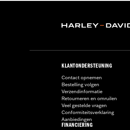
GARANTIE:
3 jaar beperkte garantie 
Jacket Style:
Moto
Herkomst:
Geïmporteerd
KLANTONDERSTEUNING
Contact opnemen
Bestelling volgen
Verzendinformatie
Retourneren en omruilen
Veel gestelde vragen
Conformiteitsverklaring
Aanbiedingen
FINANCIERING