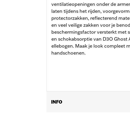
ventilatieopeningen onder de armen
laten tijdens het rijden, voorgevo
protectorzakken, reflecterend mater
en veel veilige zakken voor je ben
beschermingsfactor versterkt met
en schokabsorptie van D3O Ghost 
ellebogen. Maak je look compleet m
handschoenen.
INFO
Geslacht:
Mannen
Functionele features:
Geventileerd
,
inbegrepen
,
Bodyprotectorzakken
,
Re