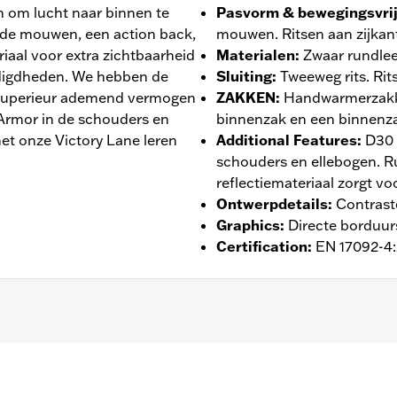
 om lucht naar binnen te
Pasvorm & bewegingsvri
rmde mouwen, een action back,
mouwen. Ritsen aan zijkan
iaal voor extra zichtbaarheid
Materialen
:
Zwaar rundlee
odigdheden. We hebben de
Sluiting
:
Tweeweg rits. Ri
 superieur ademend vermogen
ZAKKEN
:
Handwarmerzakke
Armor in de schouders en
binnenzak en een binnenza
et onze Victory Lane leren
Additional Features
:
D30 
schouders en ellebogen. R
reflectiemateriaal zorgt vo
Ontwerpdetails
:
Contrast
Graphics
:
Directe borduur
Certification
:
EN 17092-4
Action back - Basic
,
Tweeweg rits op voorzijde
,
Ritszakken
,
flecterend