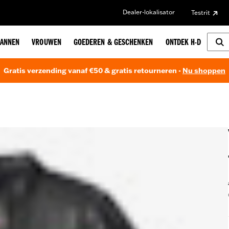
Dealer-lokalisator
Testrit
ANNEN
VROUWEN
GOEDEREN & GESCHENKEN
ONTDEK H-D
Gratis verzending vanaf €50 & gratis retourneren -
Nu shoppen