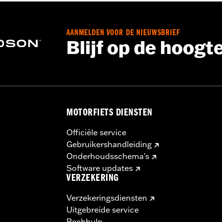
- Ga naar
www.h-d.com/warranty
voor meer info
AANMELDEN VOOR DE NIEUWSBRIEF
Blijf op de hoogt
MOTORFIETS DIENSTEN
Officiële service
Gebruikershandleiding
Onderhoudsschema's
Software updates
VERZEKERING
Verzekeringsdiensten
Uitgebreide service
Pechhulp