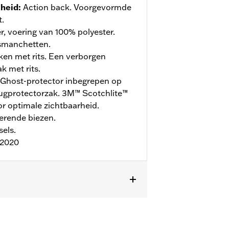
jheid
:
Action back. Voorgevormde
t.
r, voering van 100% polyester.
tsmanchetten.
n met rits. Een verborgen
k met rits.
Ghost-protector inbegrepen op
ugprotectorzak. 3M™ Scotchlite™
or optimale zichtbaarheid.
erende biezen.
sels.
:2020
Binnenrits
,
Lichaamsprotectoren