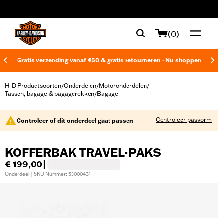
web accessibility
(0)
Gratis verzending vanaf €50 & gratis retourneren -
Nu shoppen
H-D Productsoorten
Onderdelen
Motoronderdelen
/
/
/
Tassen, bagage & bagagerekken
Bagage
/
Controleer pasvorm
Controleer of dit onderdeel gaat passen
KOFFERBAK TRAVEL-PAKS
€ 199,00
|
Onderdeel | SKU Nummer: 53000431