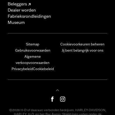
Beleggers
Dealer worden
Fabrieksrondleidingen
Museum
Sitemap
Cookievoorkeuren beheren
Gebruiksvoorwaarden
Jij bent belangrijk voor ons
Algemene
verkoopvoorwaarden
Privacybeleid
Cookiebeleid
©2026 H-D of daaraan verbonden bedrijven. HARLEY-DAVIDSON,
HARLEY, H-D, en het Bar &amp; Shield-logo vallen onder de