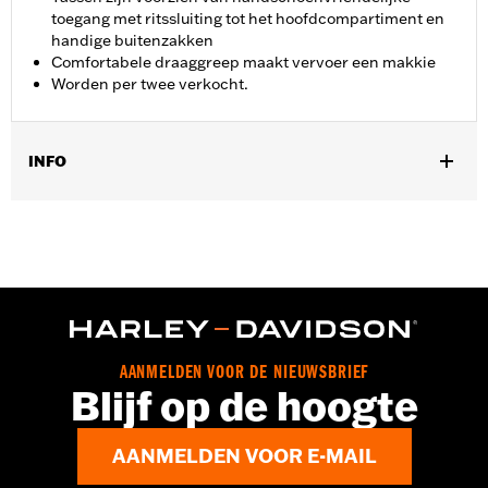
toegang met ritssluiting tot het hoofdcompartiment en
handige buitenzakken
Comfortabele draaggreep maakt vervoer een makkie
Worden per twee verkocht.
INFO
Past op '09-later Trike modellen.
Per stuk verkocht:
Twee
Materiaal:
Ballistisch nylon
In de doos:
Set kofferbaktassen
AANMELDEN VOOR DE NIEUWSBRIEF
Blijf op de hoogte
AANMELDEN VOOR E-MAIL