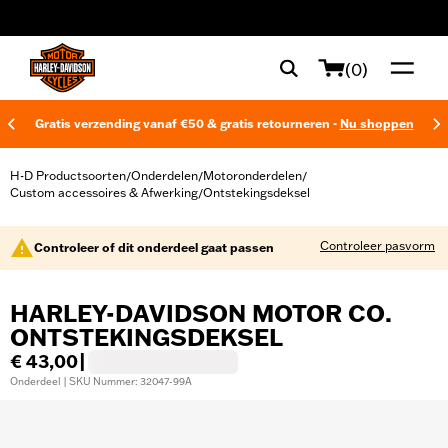
web accessibility
(0)
Gratis verzending vanaf €50 & gratis retourneren -
Nu shoppen
H-D Productsoorten
Onderdelen
Motoronderdelen
/
/
/
Custom accessoires & Afwerking
Ontstekingsdeksel
/
Controleer pasvorm
Controleer of dit onderdeel gaat passen
HARLEY-DAVIDSON MOTOR CO.
ONTSTEKINGSDEKSEL
€ 43,00
|
Onderdeel | SKU Nummer: 32047-99A