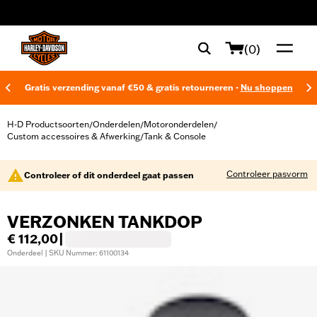
web accessibility
(0)
Gratis verzending vanaf €50 & gratis retourneren -
Nu shoppen
H-D Productsoorten
Onderdelen
Motoronderdelen
/
/
/
Custom accessoires & Afwerking
Tank & Console
/
Controleer pasvorm
Controleer of dit onderdeel gaat passen
VERZONKEN TANKDOP
€ 112,00
|
Onderdeel | SKU Nummer: 61100134