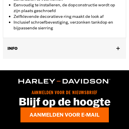
Eenvoudig te installeren, de dopconstructie wordt op
zijn plaats geschroefd
Zelfklevende decoratieve ring maakt de look af
Inclusief schroefbevestiging, verzonken tankdop en
bijpassende sierring
INFO
Past op '18-later FXBB, FXBRS, FXST, '18-'20 FXBR en '21-later
FXBBS.
Installatie-instructies
Per stuk verkocht:
Elk
In de doos:
Schroefbevestiging, verzonken tankdop,
AANMELDEN VOOR DE NIEUWSBRIEF
bijpassende sierring en installatiehandleiding
Blijf op de hoogte
AANMELDEN VOOR E-MAIL