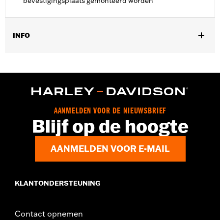
bevestigingsplaats gemonteerd worden
INFO
Past op '08-'17 Dyna® modellen.
Installatie-instructies
Positie op de motorfiets:
Achter
Per stuk verkocht:
Elk
In de doos:
Montagebeugel zonder toebehoren
AANMELDEN VOOR DE NIEUWSBRIEF
Blijf op de hoogte
AANMELDEN VOOR E-MAIL
KLANTONDERSTEUNING
Contact opnemen