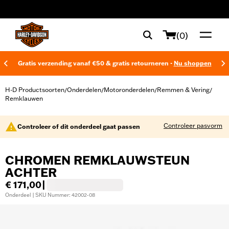
web accessibility
(0)
Gratis verzending vanaf €50 & gratis retourneren -
Nu shoppen
H-D Productsoorten
Onderdelen
Motoronderdelen
Remmen & Vering
/
/
/
/
Remklauwen
Controleer pasvorm
Controleer of dit onderdeel gaat passen
CHROMEN REMKLAUWSTEUN
ACHTER
€ 171,00
|
Onderdeel | SKU Nummer: 42002-08