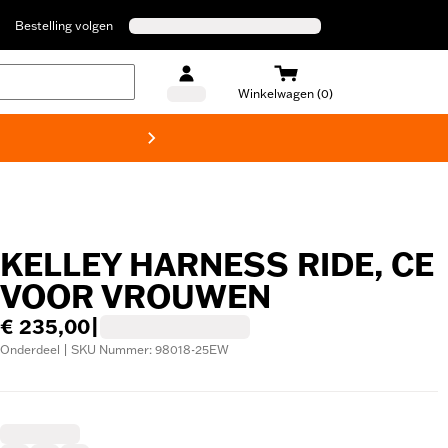
Bestelling volgen
Winkelwagen (0)
Harley
KELLEY HARNESS RIDE, CE
VOOR VROUWEN
€ 235,00
|
Onderdeel | SKU Nummer: 98018-25EW