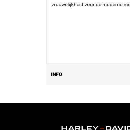
vrouwelijkheid voor de moderne mo
INFO
Geslacht:
Vrouwen
GARANTIE:
Wolverine Worldwide fabr
Herkomst:
Geïmporteerd
Dimension Description:
SCHACHTHOO