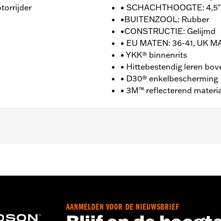
torrijder
• SCHACHTHOOGTE: 4,5" 
•BUITENZOOL: Rubber
•CONSTRUCTIE: Gelijmd
• EU MATEN: 36-41, UK MA
• YKK® binnenrits
• Hittebestendig leren bo
• D30® enkelbescherming
• 3M™ reflecterend materi
ieksgarantie – Ga naar
www.h-d.com/warranty
voor meer in
GTE: 4,5" / HAKHOOGTE: 1.5"
AANMELDEN VOOR DE NIEUWSBRIEF