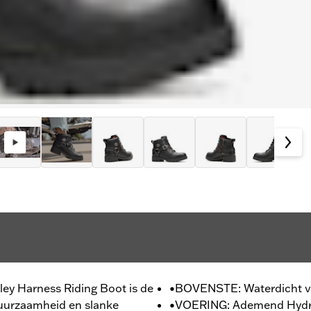
elley Harness Riding Boot is de
•BOVENSTE: Waterdicht vo
uurzaamheid en slanke
•VOERING: Ademend Hydr