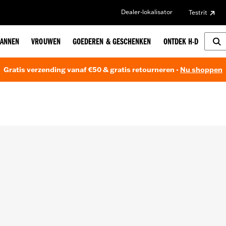
Dealer-lokalisator
Testrit
ANNEN
VROUWEN
GOEDEREN & GESCHENKEN
ONTDEK H-D
Gratis verzending vanaf €50 & gratis retourneren -
Nu shoppen