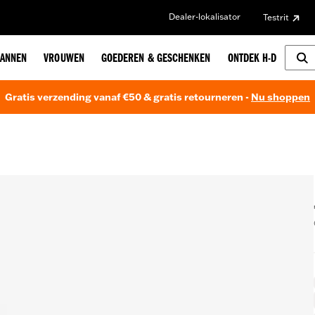
Dealer-lokalisator
Testrit
ANNEN
VROUWEN
GOEDEREN & GESCHENKEN
ONTDEK H-D
Gratis verzending vanaf €50 & gratis retourneren -
Nu shoppen