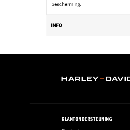
bescherming.
INFO
Geslacht:
Vrouwen
GARANTIE:
2 jaar beperkte garantie 
Herkomst:
Geïmporteerd
Dimension Description:
Lens: 65/Bru
KLANTONDERSTEUNING