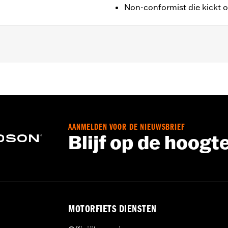
Non-conformist die kickt 
– Ga naar
www.h-d.com/warranty
voor meer informatie
g: 15/Pootje: 135
AANMELDEN VOOR DE NIEUWSBRIEF
Blijf op de hoogt
MOTORFIETS DIENSTEN