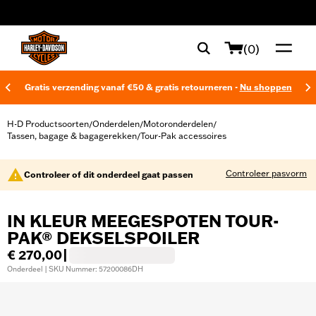
web accessibility
(0)
Gratis verzending vanaf €50 & gratis retourneren -
Nu shoppen
H-D Productsoorten
Onderdelen
Motoronderdelen
/
/
/
Tassen, bagage & bagagerekken
Tour-Pak accessoires
/
Controleer pasvorm
Controleer of dit onderdeel gaat passen
IN KLEUR MEEGESPOTEN TOUR-
PAK® DEKSELSPOILER
€ 270,00
|
Onderdeel | SKU Nummer: 57200086DH