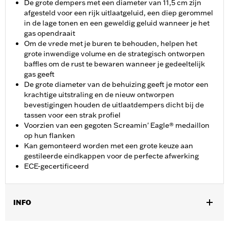
De grote dempers met een diameter van 11,5 cm zijn
afgesteld voor een rijk uitlaatgeluid, een diep gerommel
in de lage tonen en een geweldig geluid wanneer je het
gas opendraait
Om de vrede met je buren te behouden, helpen het
grote inwendige volume en de strategisch ontworpen
baffles om de rust te bewaren wanneer je gedeeltelijk
gas geeft
De grote diameter van de behuizing geeft je motor een
krachtige uitstraling en de nieuw ontworpen
bevestigingen houden de uitlaatdempers dicht bij de
tassen voor een strak profiel
Voorzien van een gegoten Screamin' Eagle® medaillon
op hun flanken
Kan gemonteerd worden met een grote keuze aan
gestileerde eindkappen voor de perfecte afwerking
ECE-gecertificeerd
INFO
Past op ’17-’20 Touring modellen. Past niet op Trike modellen.