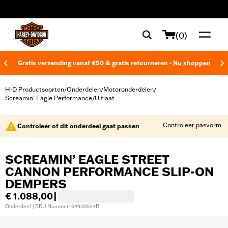
web accessibility
(0)
Gratis verzending vanaf €50 & gratis retourneren -
Nu shoppen
H-D Productsoorten
Onderdelen
Motoronderdelen
/
/
/
Screamin’ Eagle Performance
Uitlaat
/
Controleer pasvorm
Controleer of dit onderdeel gaat passen
SCREAMIN’ EAGLE STREET
CANNON PERFORMANCE SLIP-ON
DEMPERS
€ 1.088,00
|
Onderdeel | SKU Nummer: 64900554B