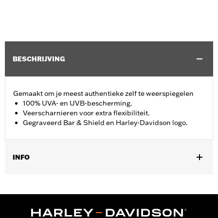
BESCHRIJVING
Gemaakt om je meest authentieke zelf te weerspiegelen
100% UVA- en UVB-bescherming.
Veerscharnieren voor extra flexibiliteit.
Gegraveerd Bar & Shield en Harley-Davidson logo.
INFO
Geslacht:
Mannen
,
Functionele features:
100% UV Protection
UVB protection
GARANTIE:
2 jaar beperkte garantie – Ga naar
www.h-
d.com/warranty
voor meer informatie