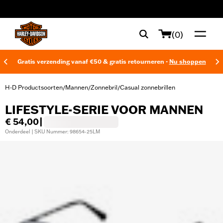
web accessibility
(0)
Gratis verzending vanaf €50 & gratis retourneren -
Nu shoppen
H-D Productsoorten
Mannen
Zonnebril
Casual zonnebrillen
/
/
/
LIFESTYLE-SERIE VOOR MANNEN
€ 54,00
|
Onderdeel | SKU Nummer: 98654-25LM