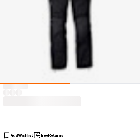
AddWishlist
freeReturns