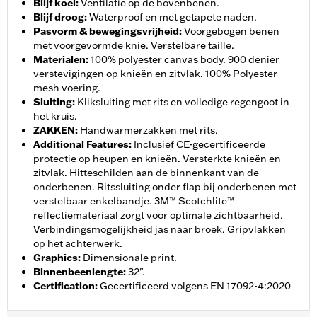
Blijf koel
:
Ventilatie op de bovenbenen.
Blijf droog
:
Waterproof en met getapete naden.
Pasvorm & bewegingsvrijheid
:
Voorgebogen benen
met voorgevormde knie. Verstelbare taille.
Materialen
:
100% polyester canvas body. 900 denier
verstevigingen op knieën en zitvlak. 100% Polyester
mesh voering.
Sluiting
:
Kliksluiting met rits en volledige regengoot in
het kruis.
ZAKKEN
:
Handwarmerzakken met rits.
Additional Features
:
Inclusief CE-gecertificeerde
protectie op heupen en knieën. Versterkte knieën en
zitvlak. Hitteschilden aan de binnenkant van de
onderbenen. Ritssluiting onder flap bij onderbenen met
verstelbaar enkelbandje. 3M™ Scotchlite™
reflectiemateriaal zorgt voor optimale zichtbaarheid.
Verbindingsmogelijkheid jas naar broek. Gripvlakken
op het achterwerk.
Graphics
:
Dimensionale print.
Binnenbeenlengte
:
32".
Certification
:
Gecertificeerd volgens EN 17092-4:2020