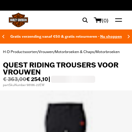
web accessibility
(0)
Gratis verzending vanaf €50 & gratis retourneren -
Nu shoppen
H-D Productsoorten
Vrouwen
Motorbroeken & Chaps
Motorbroeken
/
/
/
QUEST RIDING TROUSERS VOOR
VROUWEN
€ 363,00
€ 254,10
|
partSkuNumber 98186-22EW