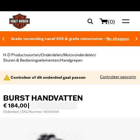
web accessibility
(0)
Gratis verzending vanaf €50 & gratis retourneren -
Nu shoppen
H-D Productsoorten
Onderdelen
Motoronderdelen
/
/
/
Sturen & Bedieningselementen
Handgrepen
/
Controleer pasvorm
Controleer of dit onderdeel gaat passen
BURST HANDVATTEN
€ 184,00
|
Onderdeel | SKU Nummer: 56100101A