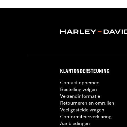
later FLHXU en '26-later FLHXL, FL
Installatie-instructies
Wielmaat:
19
NOTITIES:
Vereist aparte aankoop van 
overzicht voor details. Vo
KLANTONDERSTEUNING
Contact opnemen
Bestelling volgen
Verzendinformatie
Retourneren en omruilen
Veel gestelde vragen
Conformiteitsverklaring
Aanbiedingen