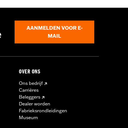
mschijfspecifieke hardware. Zie I-
AANMELDEN VOOR E-
e
ieke band aan te schaffen.
MAIL
OVER ONS
Ons bedrijf
Carrières
Beleggers
Dealer worden
Fabrieksrondleidingen
Museum