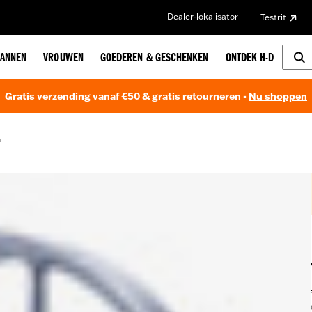
Dealer-lokalisator
Testrit
ANNEN
VROUWEN
GOEDEREN & GESCHENKEN
ONTDEK H-D
Gratis verzending vanaf €50 & gratis retourneren -
Nu shoppen
n