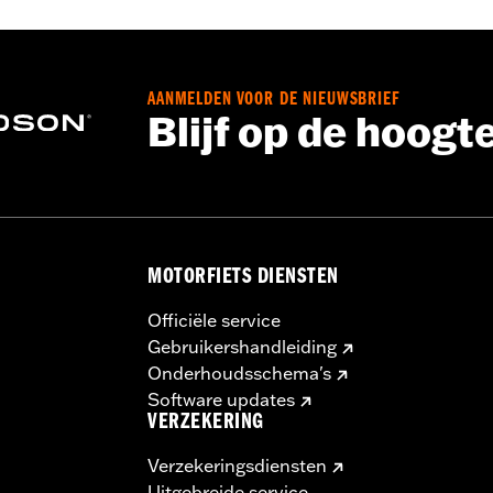
HXLSE en FLTRXL modellen.
AANMELDEN VOOR DE NIEUWSBRIEF
modelspecifieke wielinstallatiekit, tandwiel hardware en re
Blijf op de hoogt
or montage kan het nodig zijn een wielmaat- en modelspecif
MOTORFIETS DIENSTEN
Officiële service
Gebruikershandleiding
Onderhoudsschema's
Software updates
VERZEKERING
Verzekeringsdiensten
Uitgebreide service