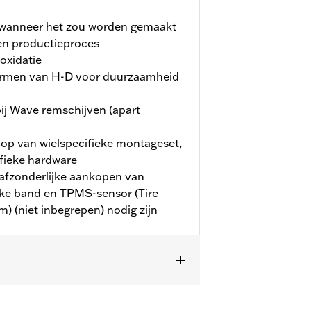
 wanneer het zou worden gemaakt
en productieproces
oxidatie
ormen van H-D voor duurzaamheid
j Wave remschijven (apart
oop van wielspecifieke montageset,
ifieke hardware
 afzonderlijke aankopen van
ke band en TPMS-sensor (Tire
) (niet inbegrepen) nodig zijn
nschaf van twee remschijfkits P/N
Past op '24-later FLHX, FLTRX, '25-