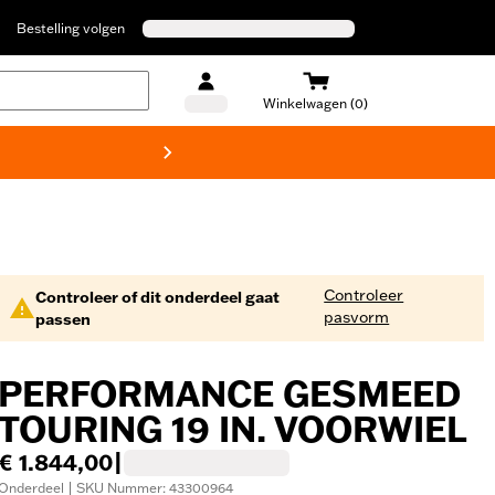
Bestelling volgen
Winkelwagen (0)
Harley
Controleer
Controleer of dit onderdeel gaat
pasvorm
passen
PERFORMANCE GESMEED
TOURING 19 IN. VOORWIEL
€ 1.844,00
|
Onderdeel | SKU Nummer: 43300964