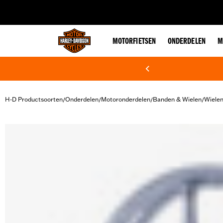
web accessibility
MOTORFIETSEN
ONDERDELEN
M
H-D Productsoorten
Onderdelen
Motoronderdelen
Banden & Wielen
Wiele
/
/
/
/