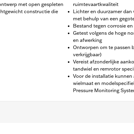
ontwerp met open gespleten
ruimtevaartkwaliteit
htgewicht constructie die
Lichter en duurzamer dan
met behulp van een gegot
Bestand tegen corrosie en 
Getest volgens de hoge n
en afwerking
Ontworpen om te passen bi
verkrijgbaar)
Vereist afzonderlijke aank
tandwiel en remrotor spec
Voor de installatie kunnen
wielmaat en modelspecifie
Pressure Monitoring System
 modellen en ’24-later FLTRXSTSE modellen met aparte aa
00158A en tien remschijfbevestigingsbouten P/N 41500196. 