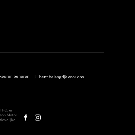
keuren beheren
Jij bent belangrijk voor ons
|
H-D, en
dson Motor
ievelijke