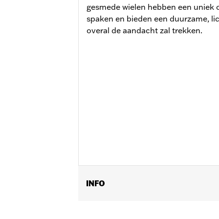
gesmede wielen hebben een uniek 
spaken en bieden een duurzame, lic
overal de aandacht zal trekken.
INFO
Past op ’23-later FLHXSE en FLTRXSE
41500215 of twee remschijven P/N 415