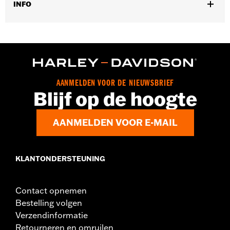
INFO
Past op '23-later FLHXSE- en FLTRXSE-modellen en '24-later
FLTRXSTSE-modellen die zijn uitgerust met Performance
Forged Voorwielen (P/N 43300955, 43300956 of 43300964).
Past op '24-later FLHX en FLTRX modellen met omgekeerde
vorken. Past op '26-later Touring modellen uitgerust met
omgekeerde vorken en Performance Forged voorwielen.
AANMELDEN VOOR DE NIEUWSBRIEF
Installatie-instructies
Blijf op de hoogte
AANMELDEN VOOR E-MAIL
KLANTONDERSTEUNING
Contact opnemen
Bestelling volgen
Verzendinformatie
Retourneren en omruilen