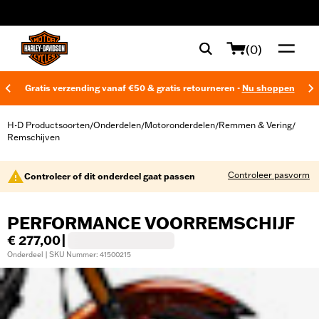
web accessibility
(0)
Gratis verzending vanaf €50 & gratis retourneren -
Nu shoppen
H-D Productsoorten
Onderdelen
Motoronderdelen
Remmen & Vering
/
/
/
/
Remschijven
Controleer pasvorm
Controleer of dit onderdeel gaat passen
PERFORMANCE VOORREMSCHIJF
€ 277,00
|
Onderdeel | SKU Nummer: 41500215