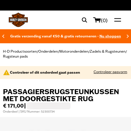
web accessibility
(0)
Gratis verzending vanaf €50 & gratis retourneren -
Nu shoppen
H-D Productsoorten
Onderdelen
Motoronderdelen
Zadels & Rugsteunen
/
/
/
/
Rugsteun pads
Controleer pasvorm
Controleer of dit onderdeel gaat passen
PASSAGIERSRUGSTEUNKUSSEN
MET DOORGESTIKTE RUG
€ 171,00
|
Onderdeel | SKU Nummer: 52300734