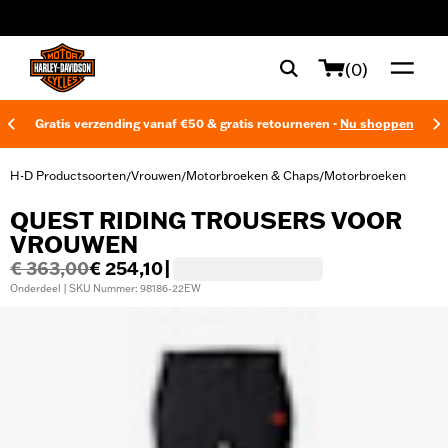
web accessibility
(0)
Gratis verzending vanaf €50 & gratis retourneren -
Nu shoppen
H-D Productsoorten
Vrouwen
Motorbroeken & Chaps
Motorbroeken
/
/
/
QUEST RIDING TROUSERS VOOR
VROUWEN
€ 363,00
€ 254,10
|
Onderdeel | SKU Nummer: 98186-22EW