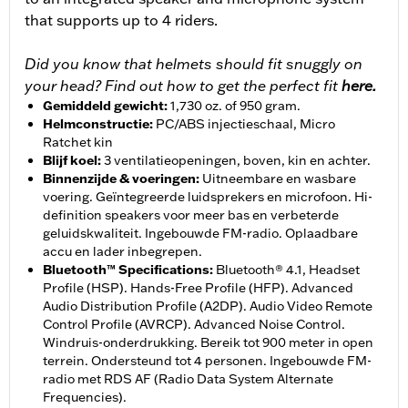
that supports up to 4 riders.
Did you know that helmets should fit snuggly on
your head? Find out how to get the perfect fit
here.
Gemiddeld gewicht
:
1,730 oz. of 950 gram.
Helmconstructie
:
PC/ABS injectieschaal, Micro
Ratchet kin
Blijf koel
:
3 ventilatieopeningen, boven, kin en achter.
Binnenzijde & voeringen
:
Uitneembare en wasbare
voering. Geïntegreerde luidsprekers en microfoon. Hi-
definition speakers voor meer bas en verbeterde
geluidskwaliteit. Ingebouwde FM-radio. Oplaadbare
accu en lader inbegrepen.
Bluetooth™ Specifications
:
Bluetooth® 4.1, Headset
Profile (HSP). Hands-Free Profile (HFP). Advanced
Audio Distribution Profile (A2DP). Audio Video Remote
Control Profile (AVRCP). Advanced Noise Control.
Windruis-onderdrukking. Bereik tot 900 meter in open
terrein. Ondersteund tot 4 personen. Ingebouwde FM-
radio met RDS AF (Radio Data System Alternate
Frequencies).