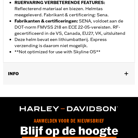
RIJERVARING VERBETERENDE FEATURES
:
Reflecterend materiaal en biezen. Helmtas
meegeleverd. Fabrikant & certificering: Sena.
Fabrikanten & certificeringen
:
SENA, voldoet aan de
DOT-norm FMVSS 218 en ECE 22-05-vereisten. RF-
gecertificeerd in de VS, Canada, EU27, VK, uitsluitend
Deze helm bevat een lithiumbatterij. Express
verzending is daarom niet mogelijk.
**Not optimized for use with Skyline OS**
INFO
Geslacht:
Mannen
,
Functionele features:
Geventileerd
Inclusief oplaadbare
,
,
,
batterij
Inclusief oplader
Afneembare voering
Reflecterend
GARANTIE:
2 jaar beperkte garantie - Ga naar
www.h-
d.com/warranty
voor meer info
AANMELDEN VOOR DE NIEUWSBRIEF
Herkomst:
Geïmporteerd
Blijf op de hoogte