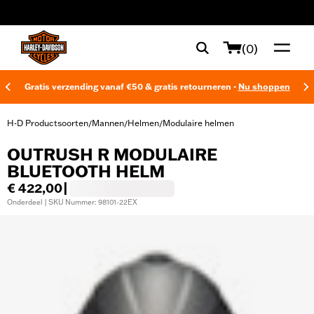
web accessibility
(0)
Gratis verzending vanaf €50 & gratis retourneren -
Nu shoppen
H-D Productsoorten
Mannen
Helmen
Modulaire helmen
/
/
/
OUTRUSH R MODULAIRE
BLUETOOTH HELM
€ 422,00
|
Onderdeel | SKU Nummer: 98101-22EX