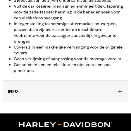
Steekt uit aan de zij-en onderkant van de zadeltas
Vult de carrosserielijnen aan en elimineert de uitsparing
voor de zadeltasbescherming in de benedenhoek voor
een vlekkeloos overgang
In tegenstelling tot sommige aftermarket-ontwerpen,
passen deze zijcovers zonder de beschikbare
voetruimte voor de passagier aanzienlijk in gevaar te
brengen
Covers zijn een makkelijke vervanging voor de originele
covers
Geen verlijming of aanpassing voor de montage vereist
Gespoten in een enkele kleur en niet voorzien van
pinstripes
INFO
Past op '14-later Touring modellen (behalve FLHRC). Past niet
met 12V-poort P/N 69201099.
Installatie-instructies
Per stuk verkocht:
Twee