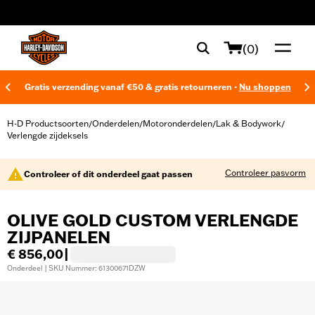
web accessibility
(0)
Gratis verzending vanaf €50 & gratis retourneren -
Nu shoppen
H-D Productsoorten
Onderdelen
Motoronderdelen
Lak & Bodywork
/
/
/
/
Verlengde zijdeksels
Controleer pasvorm
Controleer of dit onderdeel gaat passen
OLIVE GOLD CUSTOM VERLENGDE
ZIJPANELEN
€ 856,00
|
Onderdeel | SKU Nummer: 61300671DZW