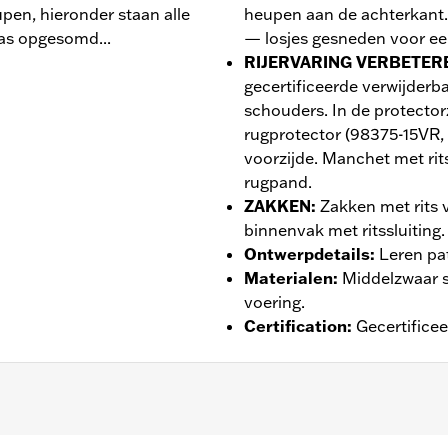
pen, hieronder staan alle
heupen aan de achterkant.
jas opgesomd...
— losjes gesneden voor ee
RIJERVARING VERBETER
gecertificeerde verwijderb
schouders. In de protector
rugprotector (98375-15VR, 
voorzijde. Manchet met rit
rugpand.
ZAKKEN
:
Zakken met rits 
binnenvak met ritssluiting.
Ontwerpdetails
:
Leren pa
Materialen
:
Middelzwaar s
voering.
Certification
:
Gecertifice