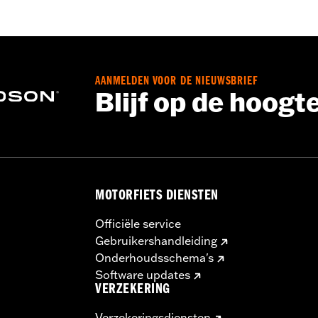
Bodyprotectorzakken
,
Gevoerd
,
Zakken
,
Bandjes op de tail
 Ga naar
www.h-d.com/warranty
voor meer info
AANMELDEN VOOR DE NIEUWSBRIEF
Blijf op de hoogt
MOTORFIETS DIENSTEN
Officiële service
Gebruikershandleiding
Onderhoudsschema's
Software updates
VERZEKERING
Verzekeringsdiensten