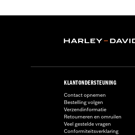
Functionele features:
Slijtvastheid
,
voorzijde
GARANTIE:
5 jaar beperkte garantie -
Herkomst:
Geïmporteerd
KLANTONDERSTEUNING
Contact opnemen
Bestelling volgen
Verzendinformatie
Retourneren en omruilen
Veel gestelde vragen
Conformiteitsverklaring