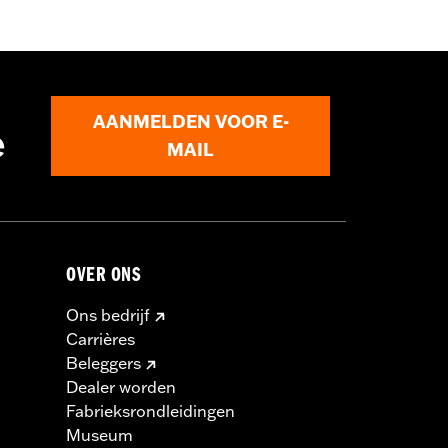
le met drukknopen
,
Tweeweg rits op
AANMELDEN VOOR E-
e
MAIL
OVER ONS
Ons bedrijf
Carrières
Beleggers
Dealer worden
Fabrieksrondleidingen
Museum