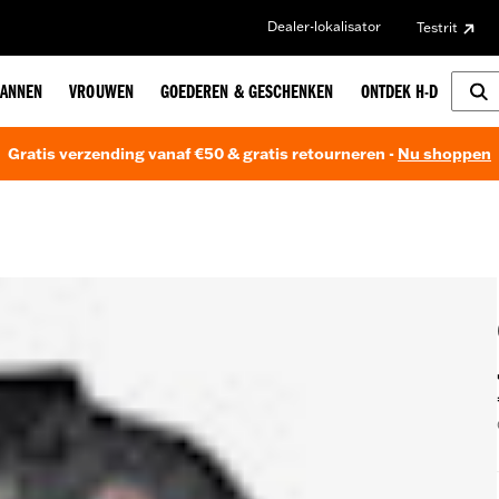
Dealer-lokalisator
Testrit
ANNEN
VROUWEN
GOEDEREN & GESCHENKEN
ONTDEK H-D
Gratis verzending vanaf €50 & gratis retourneren -
Nu shoppen