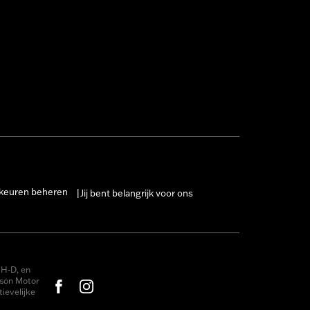
keuren beheren
Jij bent belangrijk voor ons
|
H-D, en
dson Motor
ievelijke