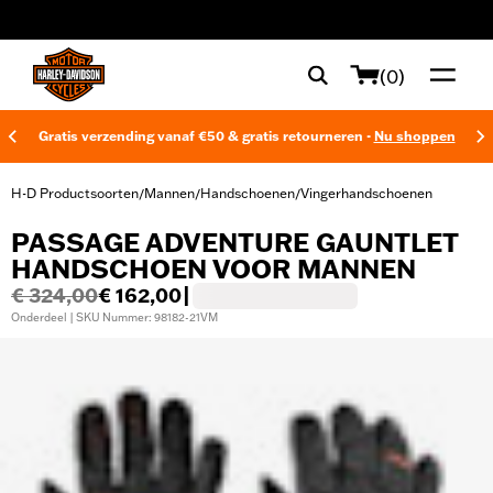
web accessibility
(0)
Gratis verzending vanaf €50 & gratis retourneren -
Nu shoppen
H-D Productsoorten
Mannen
Handschoenen
Vingerhandschoenen
/
/
/
PASSAGE ADVENTURE GAUNTLET
HANDSCHOEN VOOR MANNEN
€ 324,00
€ 162,00
|
Onderdeel | SKU Nummer: 98182-21VM