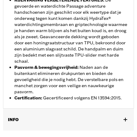
RIJERVARING VERBETERENDE FEATURES
:
De
gevoerde en waterdichte Passage adventure
handschoenen zijn geschikt voor elk weertype dat je
onderweg tegen kunt komen dankzij HydraTex®
waterdichtingsmembraan en griptechnologie waarmee
je handen warm blijven als het buiten koud is, en droog
als je zweet. Geavanceerde dekking wordt geboden
door een honingraatstructuur van TPU, bekroond door
een aluminium slagvast schild. De handpalm en duim
zijn bedekt met een slijtvaste TPU-slider met harde
schaal.
Pasvorm & bewegingsvrijheid
:
Naden aan de
buitenkant elimineren drukpunten en bieden de
gevoeligheid die je nodig hebt. De verstelbare pols en
manchet zorgen voor een veilige en nauwkeurige
pasvorm.
Certification
:
Gecertificeerd volgens EN 13594:2015.
INFO
Geslacht:
Mannen