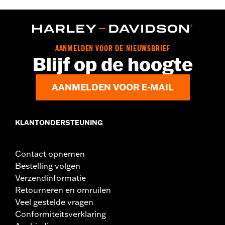
,
,
,
Functionele features:
Geventileerd
Waterdicht
Anti-slip
GeÃ¯soleerd
Waterdicht:
Ja
GARANTIE:
1 jaar beperkte garantie - Ga naar
www.h-
AANMELDEN VOOR DE NIEUWSBRIEF
d.com/warranty
voor meer info
Blijf op de hoogte
Glove Style:
Gauntlet
,
Shop To Be:
Cool
Warm
AANMELDEN VOOR E-MAIL
Material:
Leather
Herkomst:
Geïmporteerd.
KLANTONDERSTEUNING
Contact opnemen
Bestelling volgen
Verzendinformatie
Retourneren en omruilen
Veel gestelde vragen
Conformiteitsverklaring