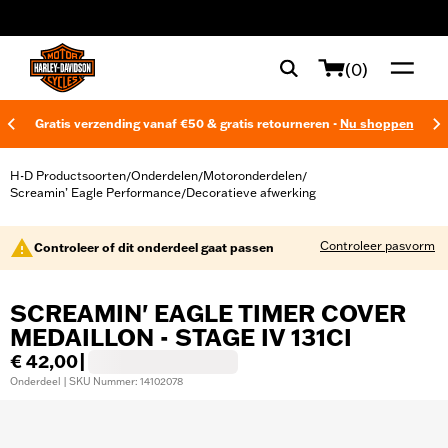
web accessibility
(0)
Gratis verzending vanaf €50 & gratis retourneren -
Nu shoppen
H-D Productsoorten
Onderdelen
Motoronderdelen
/
/
/
Screamin’ Eagle Performance
Decoratieve afwerking
/
Controleer pasvorm
Controleer of dit onderdeel gaat passen
SCREAMIN' EAGLE TIMER COVER
MEDAILLON - STAGE IV 131CI
€ 42,00
|
Onderdeel | SKU Nummer: 14102078