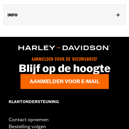
INFO
Past op '23-Later FLHXSE en FLTRXSE en '24-later FLHX-,
FLTRX- en FLTRXSTSE-modellen.
Installatie-instructies
GARANTIE:
,,,,,,,,,,,,,,,,,,,,,,,,,,,,,,,,,,,,,,,,,,,,,,,,,,,,,,,,,,,,,,,,,,
AANMELDEN VOOR DE NIEUWSBRIEF
Blijf op de hoogte
AANMELDEN VOOR E-MAIL
KLANTONDERSTEUNING
Contact opnemen
Bestelling volgen