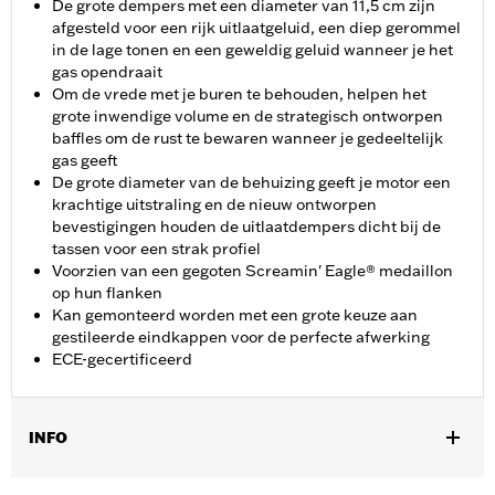
De grote dempers met een diameter van 11,5 cm zijn
afgesteld voor een rijk uitlaatgeluid, een diep gerommel
in de lage tonen en een geweldig geluid wanneer je het
gas opendraait
Om de vrede met je buren te behouden, helpen het
grote inwendige volume en de strategisch ontworpen
baffles om de rust te bewaren wanneer je gedeeltelijk
gas geeft
De grote diameter van de behuizing geeft je motor een
krachtige uitstraling en de nieuw ontworpen
bevestigingen houden de uitlaatdempers dicht bij de
tassen voor een strak profiel
Voorzien van een gegoten Screamin' Eagle® medaillon
op hun flanken
Kan gemonteerd worden met een grote keuze aan
gestileerde eindkappen voor de perfecte afwerking
ECE-gecertificeerd
INFO
Past op ’17-’20 Touring modellen. Past niet op Trike modellen.