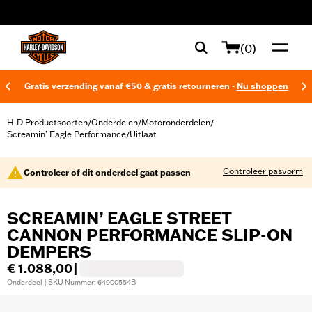
web accessibility
(0)
Gratis verzending vanaf €50 & gratis retourneren -
Nu shoppen
H-D Productsoorten
Onderdelen
Motoronderdelen
/
/
/
Screamin’ Eagle Performance
Uitlaat
/
Controleer pasvorm
Controleer of dit onderdeel gaat passen
SCREAMIN’ EAGLE STREET
CANNON PERFORMANCE SLIP-ON
DEMPERS
€ 1.088,00
|
Onderdeel | SKU Nummer: 64900554B