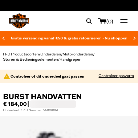
web accessibility
(0)
Gratis verzending vanaf €50 & gratis retourneren -
Nu shoppen
H-D Productsoorten
Onderdelen
Motoronderdelen
/
/
/
Sturen & Bedieningselementen
Handgrepen
/
Controleer pasvorm
Controleer of dit onderdeel gaat passen
BURST HANDVATTEN
€ 184,00
|
Onderdeel | SKU Nummer: 56100101A