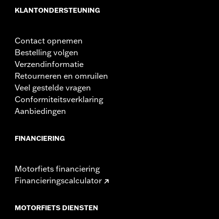
Wielmaat:
19 Inch
KLANTONDERSTEUNING
NOTITIES:
Vereist aparte aankoop van modelspecifieke
wielinstallatiekit, tandwiel hardware en
remschijfspecifieke hardware. Zie I-overzicht voor
Contact opnemen
details. Voor montage kan het nodig zijn een
Bestelling volgen
wielmaat- en modelspecifieke band aan te schaffen.
Verzendinformatie
Retourneren en omruilen
Veel gestelde vragen
Conformiteitsverklaring
Aanbiedingen
FINANCIERING
Motorfiets financiering
Financieringscalculator
MOTORFIETS DIENSTEN