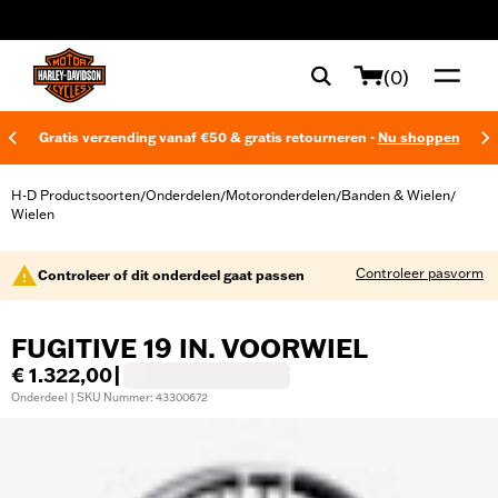
web accessibility
(0)
Gratis verzending vanaf €50 & gratis retourneren -
Nu shoppen
H-D Productsoorten
Onderdelen
Motoronderdelen
Banden & Wielen
/
/
/
/
Wielen
Controleer pasvorm
Controleer of dit onderdeel gaat passen
FUGITIVE 19 IN. VOORWIEL
€ 1.322,00
|
Onderdeel | SKU Nummer: 43300672