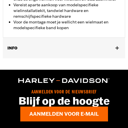
Vereist aparte aankoop van modelspecifieke
wielinstallatiekit, tandwiel hardware en
remschijfspecifieke hardware
Voor de montage moet je wellicht een wielmaat en
modelspecifieke band kopen
INFO
Past op '14-later Touring modellen (behalve CVO modellen,
behalve die origineel zijn voorzien van Fugitive wielen). '24-later
FLHX, FLTRX en '25-later FLHXU vereisen aparte aanschaf van
twee remschijfkits P/N 41500212.
Installatie-instructies
Positie op de motorfiets:
Voorkant
AANMELDEN VOOR DE NIEUWSBRIEF
Blijf op de hoogte
Apart verkocht:
Wiel-montageset, tandwiel en schijfrem
montagemateriaal
Per stuk verkocht:
Elk
AANMELDEN VOOR E-MAIL
Materiaal:
Gegoten aluminium
In de doos:
Wiel en installatiehandleiding