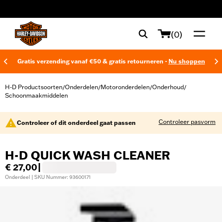
web accessibility
(0)
Gratis verzending vanaf €50 & gratis retourneren -
Nu shoppen
H-D Productsoorten
Onderdelen
Motoronderdelen
Onderhoud
/
/
/
/
Schoonmaakmiddelen
Controleer pasvorm
Controleer of dit onderdeel gaat passen
H-D QUICK WASH CLEANER
€ 27,00
|
Onderdeel | SKU Nummer: 93600171