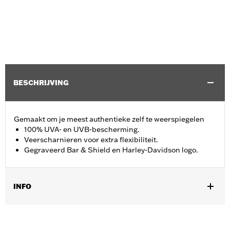
BESCHRIJVING
Gemaakt om je meest authentieke zelf te weerspiegelen
100% UVA- en UVB-bescherming.
Veerscharnieren voor extra flexibiliteit.
Gegraveerd Bar & Shield en Harley-Davidson logo.
INFO
Geslacht:
Mannen
,
Functionele features:
100% UV Protection
UVB protection