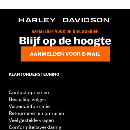
GARANTIE:
2 jaar beperkte garantie – Ga naar
www.h-
d.com/warranty
voor meer informatie
Herkomst:
Geïmporteerd
AANMELDEN VOOR DE NIEUWSBRIEF
Blijf op de hoogte
AANMELDEN VOOR E-MAIL
KLANTONDERSTEUNING
Contact opnemen
Bestelling volgen
Verzendinformatie
Retourneren en omruilen
Veel gestelde vragen
Conformiteitsverklaring