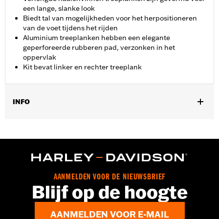
een lange, slanke look
Biedt tal van mogelijkheden voor het herpositioneren
van de voet tijdens het rijden
Aluminium treeplanken hebben een elegante
geperforeerde rubberen pad, verzonken in het
oppervlak
Kit bevat linker en rechter treeplank
INFO
Past op '12-'16 FLD, '00-'17 FL Softail®, '00-later Touring
(behalve FLHTCUL en FLHTKL), en '09-'13 Trike modellen.
Installatie op '00-'17 Softail® FLS, FLSS, FLSTFB, FLSTFBS en
FLSTN modellen vereist aparte aanschaf van Jiffy Stand P/N
50087-07A. Niet voor gebruik met Ergo Jiffy Stand P/N
50000091 of Jiffy Stand verleningsset P/N 50233-00, 50000008
AANMELDEN VOOR DE NIEUWSBRIEF
of 50000023.
Blijf op de hoogte
Installatie-instructies
Collectie:
Defiance
AANMELDEN VOOR E-MAIL
Rijhouding:
Bestuurder