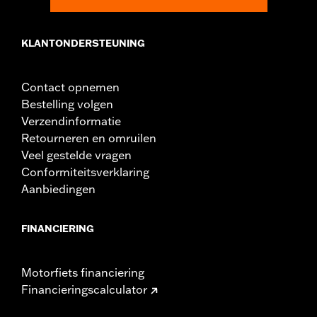
Vorm:
Fishtail
Zijde motorfiets:
LInks en rechts
KLANTONDERSTEUNING
Per stuk verkocht:
Twee
In de doos:
Treeplanken en trillingsvrije inserts
Contact opnemen
Bestelling volgen
Verzendinformatie
Retourneren en omruilen
Veel gestelde vragen
Conformiteitsverklaring
Aanbiedingen
FINANCIERING
Motorfiets financiering
Financieringscalculator