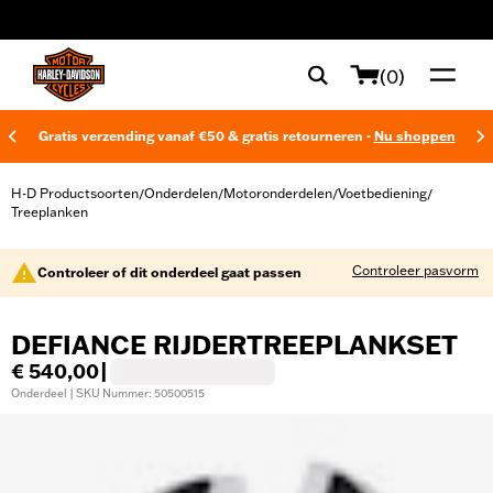
web accessibility
(0)
Gratis verzending vanaf €50 & gratis retourneren -
Nu shoppen
H-D Productsoorten
Onderdelen
Motoronderdelen
Voetbediening
/
/
/
/
Treeplanken
Controleer pasvorm
Controleer of dit onderdeel gaat passen
DEFIANCE RIJDERTREEPLANKSET
€ 540,00
|
Onderdeel | SKU Nummer: 50500515