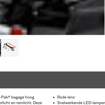
ur-Pak® bagage hoog
Rode lens
rlicht en remlicht. Deze
Snelwerkende LED-lampe