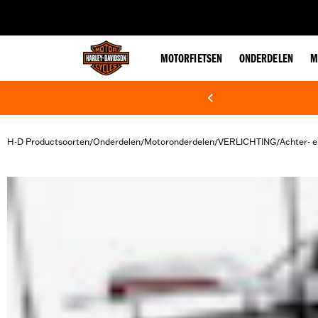
web accessibility
MOTORFIETSEN
ONDERDELEN
M
H-D Productsoorten
Onderdelen
Motoronderdelen
VERLICHTING
Achter- e
/
/
/
/