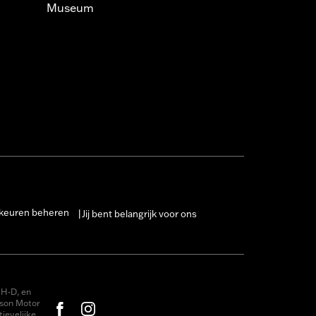
Museum
keuren beheren
Jij bent belangrijk voor ons
|
H-D, en
dson Motor
ievelijke