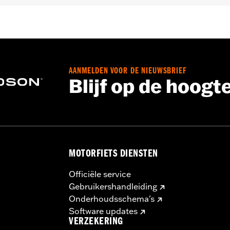
halve CVO™) voorzien van King Tour-Pak® bagage.
AANMELDEN VOOR DE NIEUWSBRIEF
Blijf op de hoogt
oon, binnenmontageplaten, bevestigingsmateriaal en kabe
n jouw DOT-remlicht kan je zichtbaarheid voor anderen ver
elektrische accessoires kan het laadsysteem van je motorfie
p een bepaald moment meer elektrische stroom verbruiken 
kan het elektriciteitsverbruik de accu ontladen en schade 
MOTORFIETS DIENSTEN
aag je dealer om advies over de hoeveelheid stroom die je 
Officiële service
Gebruikershandleiding
Onderhoudsschema's
Software updates
VERZEKERING