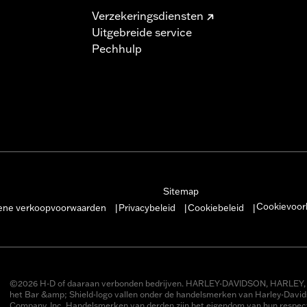
Verzekeringsdiensten
Uitgebreide service
Pechhulp
Sitemap
Cookievoor
ne verkoopvoorwaarden
Privacybeleid
Cookiebeleid
|
|
|
©2026 H-D of daaraan verbonden bedrijven. HARLEY-DAVIDSON, HARLEY, 
het Bar &amp; Shield-logo vallen onder de handelsmerken van Harley-Davi
Company, Inc. Handelsmerken van derden zijn het eigendom van hun respect