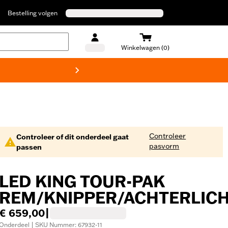
Bestelling volgen
Winkelwagen (0)
Harley
Controleer
Controleer of dit onderdeel gaat
pasvorm
passen
LED KING TOUR-PAK
REM/KNIPPER/ACHTERLIC
€ 659,00
|
Onderdeel | SKU Nummer: 67932-11