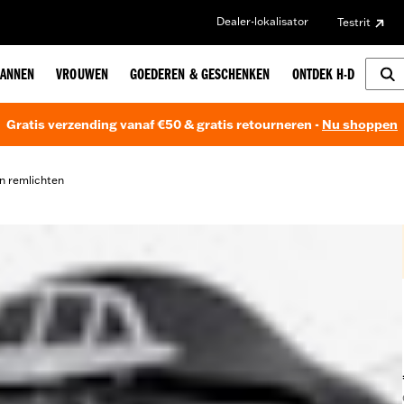
Dealer-lokalisator
Testrit
ANNEN
VROUWEN
GOEDEREN & GESCHENKEN
ONTDEK H-D
Gratis verzending vanaf €50 & gratis retourneren -
Nu shoppen
n remlichten