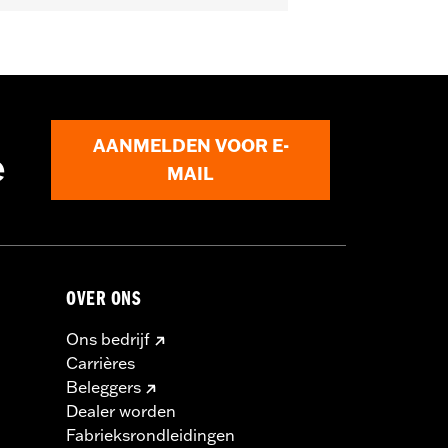
AANMELDEN VOOR E-
e
lboom
MAIL
minderen en de dood of ernstig letsel
ts overbelasten. Als je gecombineerde
dan het laadsysteem van jouw
aan het elektrische systeem van je
OVER ONS
accessoires gebruiken.
Ons bedrijf
Carrières
Beleggers
Dealer worden
Fabrieksrondleidingen