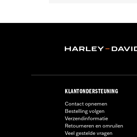
Past op '97-'13 Touring modellen (be
Installatie-instructies
Lens Color:
Red
Type verlichting:
VOOWAARTSE
Kleur verlichting:
Wit
Per stuk verkocht:
Elk
In de doos:
Een eenvoudig boorsjabl
WAARSCHUWING:
Het loskoppelen va
tot gevolg hebben.
NOTITIES:
Het aansluiten van teveel 
elektrische accessoires o
motorfiets kan produceren, 
KLANTONDERSTEUNING
motorfiets veroorzaken. Vr
Contact opnemen
Bestelling volgen
Verzendinformatie
Retourneren en omruilen
Veel gestelde vragen