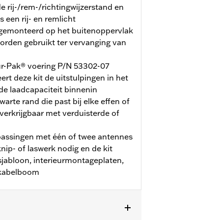
e rij-/rem-/richtingwijzerstand en
s een rij- en remlicht
 gemonteerd op het buitenoppervlak
orden gebruikt ter vervanging van
ur-Pak® voering P/N 53302-07
eert deze kit de uitstulpingen in het
 de laadcapaciteit binnenin
arte rand die past bij elke effen of
 verkrijgbaar met verduisterde of
epassingen met één of twee antennes
knip- of laswerk nodig en de kit
jabloon, interieurmontageplaten,
 kabelboom